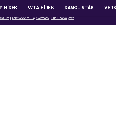
P HÍREK
WTA HÍREK
RANGLISTÁK
VER
sszum
|
Adatvédelmi Tájékoztató
|
Süti Szabályzat