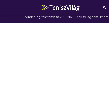
AT
Minden jog fenntartva © 2013-2026
Teniszvilag.com
|
Impre