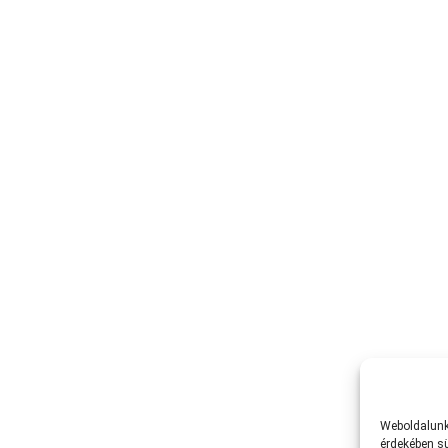
Weboldalunk 
érdekében sü