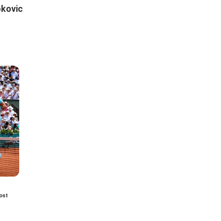
kovic
ost