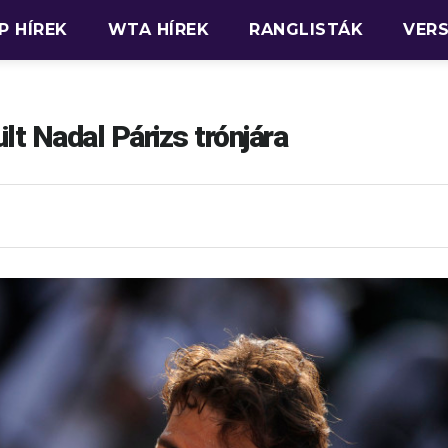
P HÍREK
WTA HÍREK
RANGLISTÁK
VER
ült Nadal Párizs trónjára