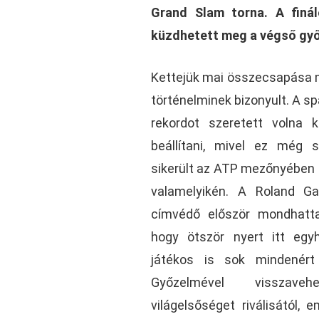
Grand Slam torna. A finá
küzdhetett meg a végső gy
Kettejük mai összecsapása
történelminek bizonyult. A s
rekordot szeretett volna ki
beállítani, mivel ez még
sikerült az ATP mezőnyében 
valamelyikén. A Roland Ga
címvédő először mondhatta
hogy ötször nyert itt eg
játékos is sok mindenért 
Győzelmével visszav
világelsőséget riválisától, 