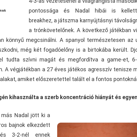
4-3-as vezetésénél a világranglista másodi
pontossága és Nadal hibái is kellet
ának
breakhez, a játszma karnyújtásnyi távolságr
a trónkövetelőnek. A következő játékban v
yan könnyű megcsinálni. A spanyol természetesen az 
szkodni, még két fogadóelőny is a birtokába került. Dj
fel tudta szívni magát és megfordítva a game-et, 6
. A végjátékban a 27 éves játékos agresszív tenisze m
alakat, amiket előszeretettel talált el a fontos pontoknál
gén kihasználta a szerb koncentráció hiányát és egyen
más Nadal jött ki a
oros bajnok elkezdett
és 3-2-nél ennek