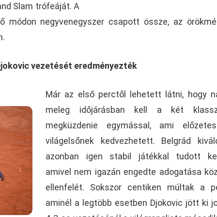
and Slam trófeáját. A
ztő módon negyvenegyszer csapott össze, az örökmé
n.
 Djokovic vezetését eredményezték
Már az első perctől lehetett látni, hogy 
meleg időjárásban kell a két klassz
megküzdenie egymással, ami előzete
világelsőnek kedvezhetett. Belgrád kivá
azonban igen stabil játékkal tudott ke
amivel nem igazán engedte adogatása kö
ellenfelét. Sokszor centiken múltak a p
aminél a legtöbb esetben Djokovic jött ki j