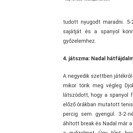
tudott nyugodt maradni. 5
sajátját és a spanyol kön
győzelemhez.
4. játszma: Nadal hátfájdalm
A negyedik szettben játékról-
mikor törik meg végleg Djo
látszódott, hogy a spanyol f
előző órákban mutatott tenis
percig sem gyengül. 3-2-n
áhított break és Nadal már 
a győzelmet. Úgy tűnt, ho