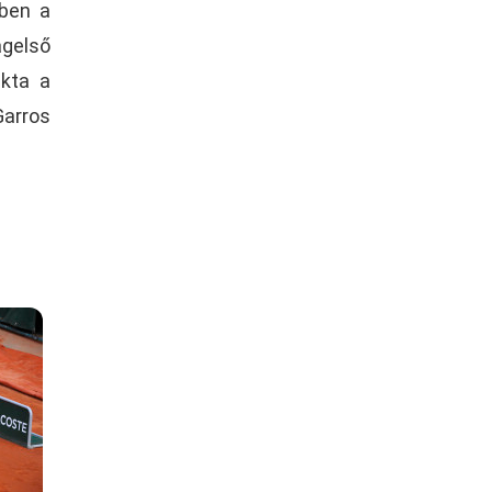
bben a
ágelső
ukta a
arros