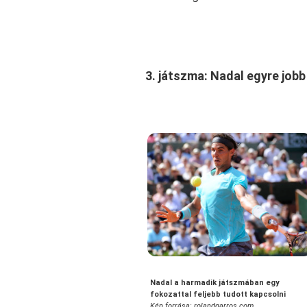
3. játszma: Nadal egyre job
Nadal a harmadik játszmában egy
fokozattal feljebb tudott kapcsolni
Kép forrása: rolandgarros.com