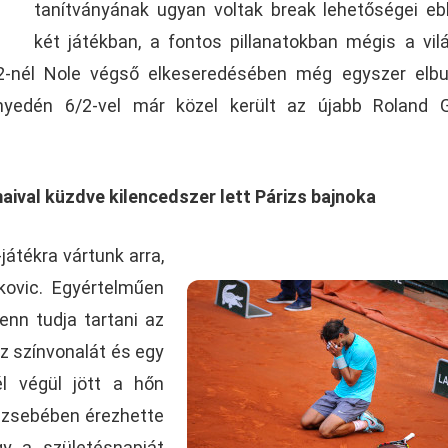
tanítványának ugyan voltak break lehetőségei e
két játékban, a fontos pillanatokban mégis a vil
-2-nél Nole végső elkeseredésében még egyszer elb
nyedén 6/2-vel már közel került az újabb Roland G
aival küzdve kilencedszer lett Párizs bajnoka
játékra vártunk arra,
kovic. Egyértelműen
enn tudja tartani az
z színvonalát és egy
él végül jött a hőn
a zsebében érezhette
gy a születésnapját