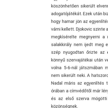
köszönhetően sikerült elven
adogatójátékát. Ezek után bi
hogy hamar jön az egyenlíté
várni kellett. Djokovic szinte
megkísérelte megnyerni a 
salakkirály nem ijedt meg e
szép nyugodtan őrizte az e
könnyű szervajátékai után ve
volna 5-6-nál játszmában 
nem sikerült neki. A hatszor
Nadal máris az egyenlítés 
órában a címvédőtől már lén
és az első szerva mögött
közönségnek.