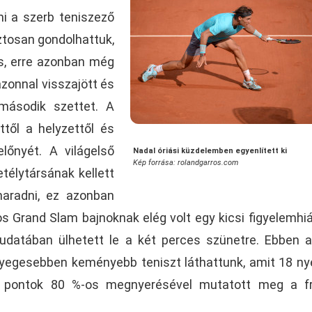
ni a szerb teniszező
ztosan gondolhattuk,
s, erre azonban még
 azonnal visszajött és
második szettet. A
ttől a helyzettől és
lőnyét. A világelső
Nadal óriási küzdelemben egyenlített ki
Kép forrása: rolandgarros.com
télytársának kellett
maradni, ez azonban
os Grand Slam bajnoknak elég volt egy kicsi figyelemhi
tudatában ülhetett le a két perces szünetre. Ebben 
yegesebben keményebb teniszt láthattunk, amit 18 ny
i pontok 80 %-os megnyerésével mutatott meg a fr