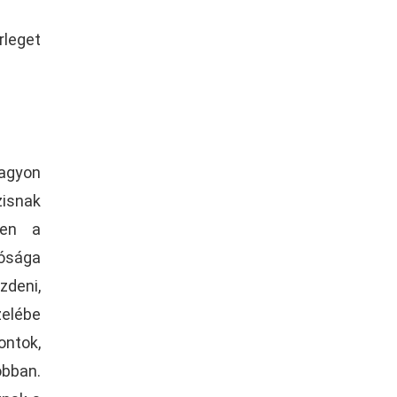
rleget
nagyon
isnak
sen a
lósága
zdeni,
zelébe
ontok,
obban.