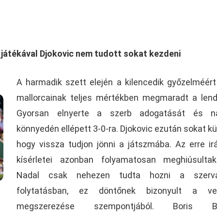
b játékával Djokovic nem tudott sokat kezdeni
A harmadik szett elején a kilencedik győzelméért
mallorcainak teljes mértékben megmaradt a lend
Gyorsan elnyerte a szerb adogatását és n
könnyedén ellépett 3-0-ra. Djokovic ezután sokat kü
hogy vissza tudjon jönni a játszmába. Az erre ir
kísérletei azonban folyamatosan meghiúsultak
Nadal csak nehezen tudta hozni a szerv
folytatásban, ez döntőnek bizonyult a ve
megszerezése szempontjából. Boris Be