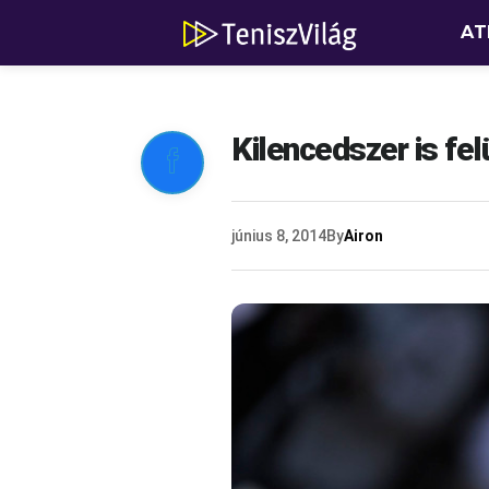
AT
Kilencedszer is fel

június 8, 2014
By
Airon