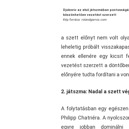
Djokovic az első játszmában pontosság
köszönhetően vezetést szerzett
Kép forrása: rolandgarros.com
a szett előnyt nem volt ol
leheletig próbált visszakapa
ennek ellenére egy kicsit 
vezetést szerzett a döntőben
előnyére tudta fordítani a von
2. játszma: Nadal a szett vé
A folytatásban egy egészen 
Philipp Chatriéra. A nyolcsz
egyre jobban dominálni 