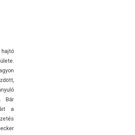
 hajtó
ülete.
agyon
zdött,
ányuló
. Bár
áit a
zetés
cker