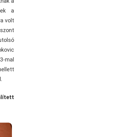
knak a
tek a
a volt
iszont
utolsó
okovic
-3-mal
ellett
.
lített