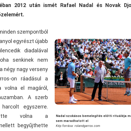
léban 2012 után ismét Rafael Nadal és Novak Djo
őzelemért.
 minden szempontból
panyol egyrészt újabb
lencedik diadalával
 soha senkinek nem
a négy nagy verseny
rros-on ráadásul a
 volna el magáról,
yhuzamban. A szerb
harcolt egyszerre.
ehette volna a
Nadal szokásos bemelegítés előtti rituáléja m
sem maradhatott el
emellett begyűjthette
Kép forrása: rolandgarros.com