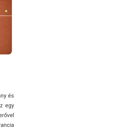
ány és
az egy
erővel
ancia