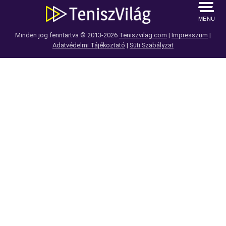
MENU
Minden jog fenntartva © 2013-2026
Teniszvilag.com
|
Impresszum
|
Adatvédelmi Tájékoztató
|
Süti Szabályzat