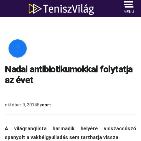
MENU

Nadal antibiotikumokkal folytatja
az évet
október 9, 2014
By
cort
A világranglista harmadik helyére visszacsúszó
spanyolt a vakbélgyulladás sem tarthatja vissza.