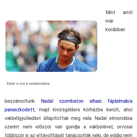
Mint arról
már
korábban
Rájár a rúd a salakkirályra
beszámoltunk
Nadal szombaton alhasi fájdalmakra
panaszkodott
, majd kivizsgálásra kórházba került, ahol
vakbélgyulladást állapítottak meg nála. Nadal elmondása
szerint nem először van gondja a vakbelével, orvosai
többször is az eltávolítását tanácsolták neki, de eddig nem