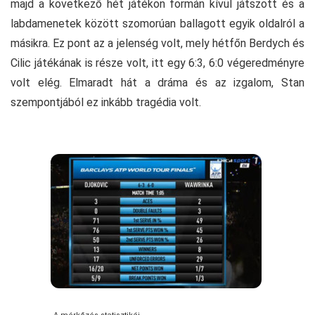
majd a következő hét játékon formán kívül játszott és a
labdamenetek között szomorúan ballagott egyik oldalról a
másikra. Ez pont az a jelenség volt, mely hétfőn Berdych és
Cilic játékának is része volt, itt egy 6:3, 6:0 végeredményre
volt elég. Elmaradt hát a dráma és az izgalom, Stan
szempontjából ez inkább tragédia volt.