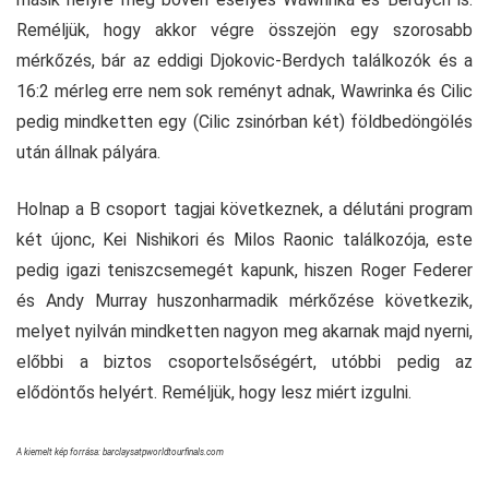
Reméljük, hogy akkor végre összejön egy szorosabb
mérkőzés, bár az eddigi Djokovic-Berdych találkozók és a
16:2 mérleg erre nem sok reményt adnak, Wawrinka és Cilic
pedig mindketten egy (Cilic zsinórban két) földbedöngölés
után állnak pályára.
Holnap a B csoport tagjai következnek, a délutáni program
két újonc, Kei Nishikori és Milos Raonic találkozója, este
pedig igazi teniszcsemegét kapunk, hiszen Roger Federer
és Andy Murray huszonharmadik mérkőzése következik,
melyet nyilván mindketten nagyon meg akarnak majd nyerni,
előbbi a biztos csoportelsőségért, utóbbi pedig az
elődöntős helyért. Reméljük, hogy lesz miért izgulni.
A kiemelt kép forrása: barclaysatpworldtourfinals.com