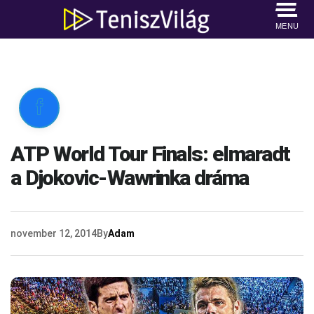
MENU

ATP World Tour Finals: elmaradt
a Djokovic-Wawrinka dráma
november 12, 2014
By
Adam