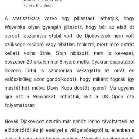
A mérkőzés statisztikái
Forrás: Digi Sport
A statisztikára vetve egy pillantást láthatjuk, hogy
Wawrinka olyan gyengén játszott, hogy bár az első öt
percet leszámítva stabil volt, de Djokovicnak nem volt
szüksége elsöprő vagy hibátlan teniszre, mert mire extrát
kellett volna ütnie, Stan hibázott, nem is keveset,
összesen 29 alkalommal 8 nyerő mellé. Gyakran csapatából
Severin Lüthi is szomorúan vakargatta az orrát és
valószínűleg azon gondolkodott, hogy miként fognak így
másfél hét múlva Davis Kupa döntőt nyerni? Ma ugyanis
újra azt a Wawrinkát láthattuk, akit a US Open óta
folyamatosan.
Novak Djokovicot ezután már nehéz lenne távoltartani az
elődöntőtől és jó eséllyel a világelsőségtől is, ellenben a
másik helyre még bőven esélyes Wawrinka és Berdych is.