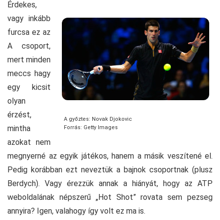
Érdekes,
vagy inkább
furcsa ez az
A csoport,
mert minden
meccs hagy
egy kicsit
olyan
érzést,
A győztes: Novak Djokovic
mintha
Forrás: Getty Images
azokat nem
megnyerné az egyik játékos, hanem a másik veszítené el.
Pedig korábban ezt neveztük a bajnok csoportnak (plusz
Berdych). Vagy érezzük annak a hiányát, hogy az ATP
weboldalának népszerű „Hot Shot” rovata sem pezseg
annyira? Igen, valahogy így volt ez ma is.