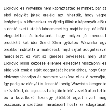
Djokovic és Wawrinka nem kápráztattak el minket, bár az
első négy-öt játék erejéig azt hihettük, hogy végre
lerághatjuk a körmeinket és éjfélig ülünk a képernyők előtt
a döntő szett utolsó labdamenetéig, majd holnap délelőtt
elégedetten ásítozhatunk, hogy milyen jó meccset
produkált két idei Grand Slam győztes. Wawrinka egy
breakkel indította a mérkőzést, majd sajtát adogatásával
ráerősített, ez volt az ígéretes bevezetés, mely után
Djokovic lassú kezdése ellenére elkezdett visszajönni és
elég volt csak a saját adogatását hoznia ahhoz, hogy Stan
elbizonytalanodjon és semmire veszítse el az ő szerváját,
így pedig az előnyét is. Innentől pedig Wawrinka kiengedte
a kéziféket, de sajnos ezt a lejtőn lefelé vezető úton tette
és a következő tizenegy játékból egyet nyert meg
összesen, a szettben maradásért hozta az adogatását,