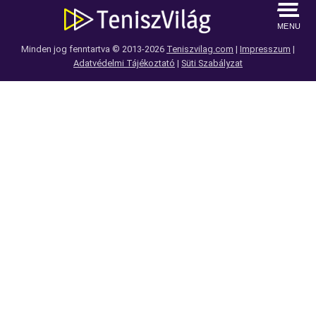
MENU
Minden jog fenntartva © 2013-2026
Teniszvilag.com
|
Impresszum
|
Adatvédelmi Tájékoztató
|
Süti Szabályzat