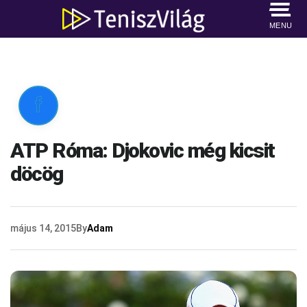
MENU

ATP Róma: Djokovic még kicsit
döcög
május 14, 2015
By
Adam