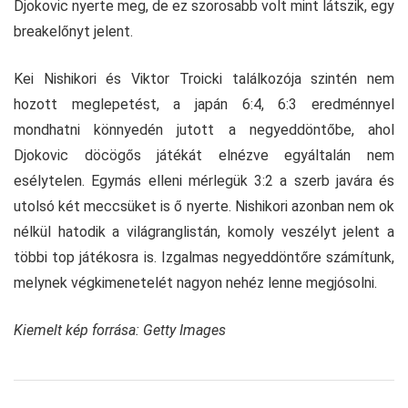
Djokovic nyerte meg, de ez szorosabb volt mint látszik, egy
breakelőnyt jelent.
Kei Nishikori és Viktor Troicki találkozója szintén nem
hozott meglepetést, a japán 6:4, 6:3 eredménnyel
mondhatni könnyedén jutott a negyeddöntőbe, ahol
Djokovic döcögős játékát elnézve egyáltalán nem
esélytelen. Egymás elleni mérlegük 3:2 a szerb javára és
utolsó két meccsüket is ő nyerte. Nishikori azonban nem ok
nélkül hatodik a világranglistán, komoly veszélyt jelent a
többi top játékosra is. Izgalmas negyeddöntőre számítunk,
melynek végkimenetelét nagyon nehéz lenne megjósolni.
Kiemelt kép forrása: Getty Images