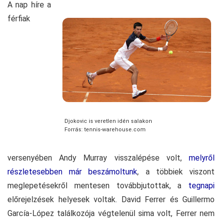
A nap híre a
férfiak
Djokovic is veretlen idén salakon
Forrás: tennis-warehouse.com
versenyében Andy Murray visszalépése volt,
melyről
részletesebben már beszámoltunk
, a többiek viszont
meglepetésekről mentesen továbbjutottak, a
tegnapi
előrejelzések helyesek voltak. David Ferrer és Guillermo
García-López találkozója végtelenül sima volt, Ferrer nem