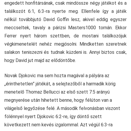
engedett honfitársának, csak mindössze négy játékot és a
találkozót 6:1, 6:3-ra nyerte meg. Ellenfele így a játék
nélkül továbbjutó David Goffin lesz, akivel eddig egyszer
meccseltek, tavaly a párizsi Masters1000 tornán. Ekkor
Ferrer nyert három szettben, de mostani találkozójuk
végkimenetelét nehéz megjósolni. Mindketten szeretnek
salakon teniszezni és tudnak küzdeni is. Annyi biztos csak,
hogy David jut majd az elődöntőbe.
Novak Djokovic ma sem hozta magával a pályára az
„érinthetetlen” játékát, a selejtezőből a harmadik körig
menetelő Thomaz Bellucci az első szett 7:5 arányú
megnyerése után hihetett benne, hogy félúton van a
világelső legyőzése felé. A második felvonásban viszont
fölénnyel nyert Djokovic 6:2-re, így döntő szett
következett nem kevés izgalommal. Azt végül 6:3-ra