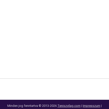
Minden jog fenntartva © 2013-2026
Teniszvilag.com
|
Impresszum
|