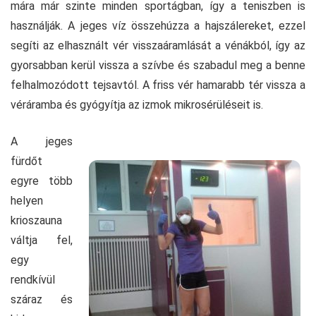
mára már szinte minden sportágban, így a teniszben is
használják. A jeges víz összehúzza a hajszálereket, ezzel
segíti az elhasznált vér visszaáramlását a vénákból, így az
gyorsabban kerül vissza a szívbe és szabadul meg a benne
felhalmozódott tejsavtól. A friss vér hamarabb tér vissza a
véráramba és gyógyítja az izmok mikrosérüléseit is.
A jeges
fürdőt
egyre több
helyen
krioszauna
váltja fel,
egy
rendkívül
száraz és