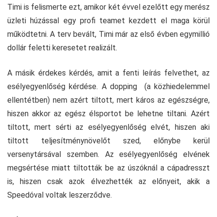
Timi is felismerte ezt, amikor két évvel ezelőtt egy merész
üzleti húzással egy profi teamet kezdett el maga körül
működtetni. A terv bevált, Timi már az első évben egymillió
dollár feletti keresetet realizált.
A másik érdekes kérdés, amit a fenti leírás felvethet, az
esélyegyenlőség kérdése. A dopping (a közhiedelemmel
ellentétben) nem azért tiltott, mert káros az egészségre,
hiszen akkor az egész élsportot be lehetne tiltani. Azért
tiltott, mert sérti az esélyegyenlőség elvét, hiszen aki
tiltott teljesítménynövelőt szed, előnybe kerül
versenytársával szemben. Az esélyegyenlőség elvének
megsértése miatt tiltották be az úszóknál a cápadresszt
is, hiszen csak azok élvezhették az előnyeit, akik a
Speedóval voltak leszerződve.