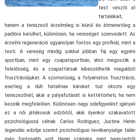
test veszíti el
tartalékait,
hanem a teniszező érzelmileg is kiürül és átmenetileg a
padlóra kerülhet, különösen, ha vereséget szenvedett. Az
érzelmi regeneráció ugyanolyan fontos egy profinál, mint a
testi. A vereség mindig sokkal jobban fáj egy egyéni
sportban, mint egy csapatsportban, ahol megoszlik a
felelősség, és a csapattársak kibeszélhetik magukból
frusztrációjukat. A szomorúság, a folyamatos frusztráció,
esetleg a düh hatalmas károkat tud okozni egy
teniszezőnél, akár a pályafutását is kettétörheti, ha nem
kezelik megfelelően. Különösen nagy odafigyelést igényel
ez a női játékosok edzőitől, akik ilyenkor szakavatott
pszichológussá válnak. Carlos Rodriguez, Justine Henin
legendás edzője szerint pszichológusi tevékenysége talán
még fontosabb volt Henin számára, mint teniszedzői