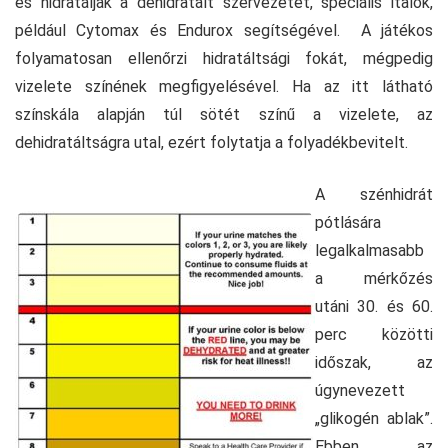
és hidratálják a dehidratált szervezetet, speciális italok,
például Cytomax és Endurox segítségével. A játékos
folyamatosan ellenőrzi hidratáltsági fokát, mégpedig
vizelete színének megfigyelésével. Ha az itt látható
színskála alapján túl sötét színű a vizelete, az
dehidratáltságra utal, ezért folytatja a folyadékbevitelt.
A szénhidrát
pótlására
legalkalmasabb
a mérkőzés
utáni 30. és 60.
perc közötti
időszak, az
úgynevezett
„glikogén ablak”.
Ebben az