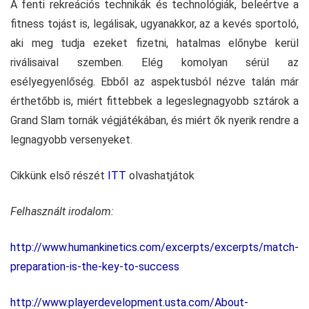
A fenti rekreációs technikák és technológiák, beleértve a
fitness tojást is, legálisak, ugyanakkor, az a kevés sportoló,
aki meg tudja ezeket fizetni, hatalmas előnybe kerül
riválisaival szemben. Elég komolyan sérül az
esélyegyenlőség. Ebből az aspektusból nézve talán már
érthetőbb is, miért fittebbek a legeslegnagyobb sztárok a
Grand Slam tornák végjátékában, és miért ők nyerik rendre a
legnagyobb versenyeket.
Cikkünk első részét
ITT
olvashatjátok
Felhasznált irodalom:
http://www.humankinetics.com/excerpts/excerpts/match-
preparation-is-the-key-to-success
http://www.playerdevelopment.usta.com/About-