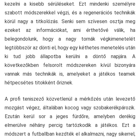
kezelni a kisebb sérüléseket. Ezt mindenki személyre
szabott módszerekkel végzi, és a regenerációs technikák
körül nagy a titkolózás. Senki sem szívesen osztja meg
ezeket az információkat, ami érthetővé válik, ha
belegondolunk, hogy a nagy tornák végkimenetelét
legtöbbször az dönti el, hogy egy kéthetes menetelés után
ki tud jobb állapotba kerülni a döntő napjára. A
következőkben felsorolt módszereken kívül bizonyára
vannak más technikák is, amelyeket a játékos teamek
hétpecsétes titokként őriznek.
A profi teniszező közvetlenül a mérkőzés után levezető
mozgást végez, általában kocog vagy szobakerékpározik.
Ezután kerül sor a jeges fürdőre, amelyben derékig
elmerülve néhány percig tartózkodik a játékos. Ezt a
módszert a futballban kezdték el alkalmazni, nagy sikerrel,