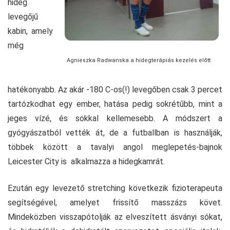
hideg
levegőjű
kabin, amely
még
Agnieszka Radwanska a hidegterápiás kezelés előtt
hatékonyabb. Az akár -180 C-os(!) levegőben csak 3 percet
tartózkodhat egy ember, hatása pedig sokrétűbb, mint a
jeges vízé, és sokkal kellemesebb. A módszert a
gyógyászatból vették át, de a futballban is használják,
többek között a tavalyi angol meglepetés-bajnok
Leicester City is alkalmazza a hidegkamrát.
Ezután egy levezető stretching következik fizioterapeuta
segítségével, amelyet frissítő masszázs követ.
Mindeközben visszapótolják az elveszített ásványi sókat,