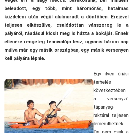
Véget ért a nagy meccs. Játékosunk, bár mindent
beleadott, egy több, mint háromórás, hatalmas
küzdelem után végül alulmaradt a döntőben. Erejével
teljesen elkészülve, csalódottan vánszorog le a
pályáról, ráadásul kicsit meg is húzta a bokáját. Ennek
ellenére rengeteg tennivalója lesz, ugyanis három nap
múlva már egy másik országban, egy másik versenyen
kell pályára lépnie.
Egy ilyen óriási
terhelés
következtében
a versenyző
tápanyag-
raktárai teljesen
lemerülhetnek.
De nem csak a