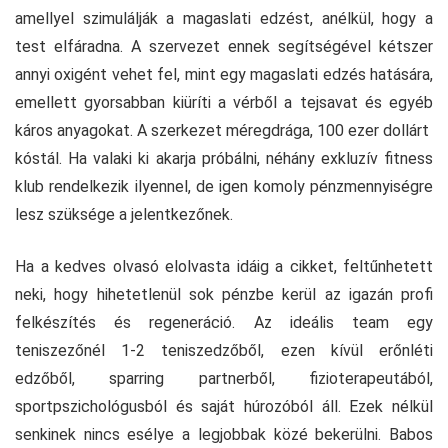
amellyel szimulálják a magaslati edzést, anélkül, hogy a
test elfáradna. A szervezet ennek segítségével kétszer
annyi oxigént vehet fel, mint egy magaslati edzés hatására,
emellett gyorsabban kiüríti a vérből a tejsavat és egyéb
káros anyagokat. A szerkezet méregdrága, 100 ezer dollárt
kóstál. Ha valaki ki akarja próbálni, néhány exkluzív fitness
klub rendelkezik ilyennel, de igen komoly pénzmennyiségre
lesz szüksége a jelentkezőnek.
Ha a kedves olvasó elolvasta idáig a cikket, feltűnhetett
neki, hogy hihetetlenül sok pénzbe kerül az igazán profi
felkészítés és regeneráció. Az ideális team egy
teniszezőnél 1-2 teniszedzőből, ezen kívül erőnléti
edzőből, sparring partnerből, fizioterapeutából,
sportpszichológusból és saját húrozóból áll. Ezek nélkül
senkinek nincs esélye a legjobbak közé bekerülni. Babos