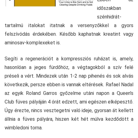
időszakban
szénhidrát-
tartalmú italokat itatnak a versenyzőkkel a gyors
felszívódás érdekében. Később kaphatnak kreatint vagy
aminosav-komplexeket is.
Segíti a regenerációt a kompressziós ruházat is, amely,
hasonlóan a jeges fürdőhöz, a végtagokból a szív felé
préseli a vért. Mindezek után 1-2 nap pihenés és sok alvás
következik, persze ebben is vannak eltérések. Rafael Nadal
az egyik Roland Garros győzelme utáni napon a Queen’s
Club füves pályáján 4 órát edzett, ami egészen elképesztő.
Úgy érezte, nincs vesztegetni való ideje, gyorsan át kellett
állnia a füves pályára, hiszen két hét múlva kezdődött a
wimbledoni torna.