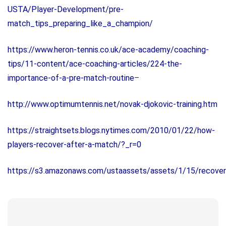
USTA/Player-Development/pre-
match_tips_preparing_like_a_champion/
https://www.heron-tennis.co.uk/ace-academy/coaching-
tips/11-content/ace-coaching-articles/224-the-
importance-of-a-pre-match-routine
–
http://www.optimumtennis.net/novak-djokovic-training.htm
https://straightsets.blogs.nytimes.com/2010/01/22/how-
players-recover-after-a-match/?_r=0
https://s3.amazonaws.com/ustaassets/assets/1/15/recove