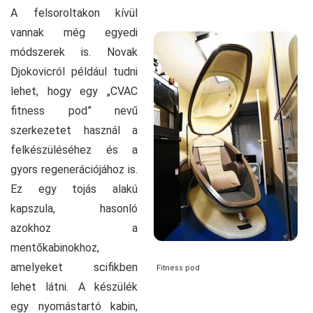
A felsoroltakon kívül
vannak még egyedi
módszerek is. Novak
Djokovicról például tudni
lehet, hogy egy „CVAC
fitness pod” nevű
szerkezetet használ a
felkészüléséhez és a
gyors regenerációjához is.
Ez egy tojás alakú
kapszula, hasonló
azokhoz a
mentőkabinokhoz,
amelyeket scifikben
Fitness pod
lehet látni. A készülék
egy nyomástartó kabin,