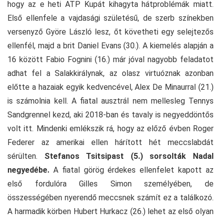
hogy az e heti ATP Kupát kihagyta hátproblémák miatt.
Első ellenfele a vajdasági születésű, de szerb színekben
versenyző Györe László lesz, őt követheti egy selejtezős
ellenfél, majd a brit Daniel Evans (30.). A kiemelés alapján a
16 között Fabio Fognini (16.) már jóval nagyobb feladatot
adhat fel a Salakkirálynak, az olasz virtuóznak azonban
előtte a hazaiak egyik kedvencével, Alex De Minaurral (21.)
is számolnia kell. A fiatal ausztrál nem mellesleg Tennys
Sandgrennel kezd, aki 2018-ban és tavaly is negyeddöntős
volt itt. Mindenki emlékszik rá, hogy az előző évben Roger
Federer az amerikai ellen hárított hét meccslabdát
sérülten.
Stefanos Tsitsipast (5.) sorsolták Nadal
negyedébe.
A fiatal görög érdekes ellenfelet kapott az
első fordulóra Gilles Simon személyében, de
összességében nyerendő meccsnek számít ez a találkozó.
A harmadik körben Hubert Hurkacz (26.) lehet az első olyan