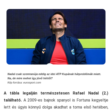
Nadal csak szemtanúja eddig az idei ATP Kupának hátproblémák miatt.
Na, de mire mehet így jövő héttől?
Kép forrása: eurosport.com
A tábla legalján természetesen Rafael Nadal (2.)
található.
A 2009-es bajnok spanyol is Fortuna kegyeltje
lett és úgyis könnyű dolga akadhat a torna első hetében,