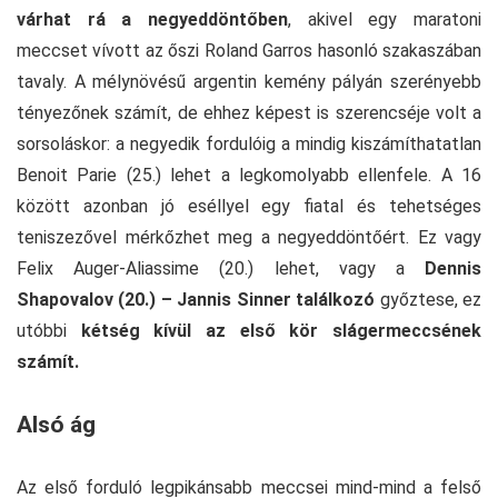
várhat rá a negyeddöntőben
, akivel egy maratoni
meccset vívott az őszi Roland Garros hasonló szakaszában
tavaly. A mélynövésű argentin kemény pályán szerényebb
tényezőnek számít, de ehhez képest is szerencséje volt a
sorsoláskor: a negyedik fordulóig a mindig kiszámíthatatlan
Benoit Parie (25.) lehet a legkomolyabb ellenfele. A 16
között azonban jó eséllyel egy fiatal és tehetséges
teniszezővel mérkőzhet meg a negyeddöntőért. Ez vagy
Felix Auger-Aliassime (20.) lehet, vagy a
Dennis
Shapovalov (20.) – Jannis Sinner találkozó
győztese, ez
utóbbi
kétség kívül az első kör slágermeccsének
számít.
Alsó ág
Az első forduló legpikánsabb meccsei mind-mind a felső