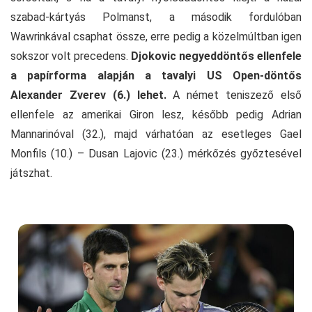
szabad-kártyás Polmanst, a második fordulóban
Wawrinkával csaphat össze, erre pedig a közelmúltban igen
sokszor volt precedens.
Djokovic
negyeddöntős ellenfele
a papírforma alapján a tavalyi US Open-döntős
Alexander Zverev (6.) lehet.
A német teniszező első
ellenfele az amerikai Giron lesz, később pedig Adrian
Mannarinóval (32.), majd várhatóan az esetleges Gael
Monfils (10.) – Dusan Lajovic (23.) mérkőzés győztesével
játszhat.