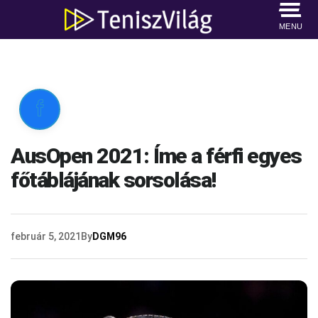
MENU

AusOpen 2021: Íme a férfi egyes
főtáblájának sorsolása!
február 5, 2021
By
DGM96