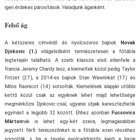
igen érdekes párosítások. Haladjunk áganként.
Felső ág
A kétszeres címvédő és nyolcszoros bajnok
Novak
Djokovic (1.)
világelsőként természetesen a főtábla
legtetején található. A szerb klasszis első ellenfele a
francia Jeremy Chardy lesz, a kiemeltek közül pedig Taylor
Fritzet (27.), a 2014-es bajnok Stan Wawrinkát (17.) és
Milos Raonicot (14.) sorsolták. Kiemelések alapján utóbbi
kettő közül csak az egyiknek lehet majd lehetősége
megmérkőzni Djokovic-csal, ugyanis útjaik keresztezhetik
egymást a legjobb 32 között. Ehhez azonban
Fucsovics
Márton
nak is lehet egy-két szava, legmagasabban
jegyzett férfi teniszezőnket is a főtábla ezen részéhez
sorsolták, s ha a tavalyi nyolcaddöntős kiejti a hazai