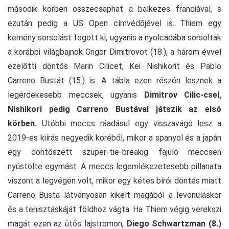
második körben összecsaphat a balkezes franciával, s
ezután pedig a US Open címvédőjével is. Thiem egy
kemény sorsolást fogott ki, ugyanis a nyolcadába sorsolták
a korábbi világbajnok Grigor Dimitrovot (18.), a három évvel
ezelőtti döntős Marin Cilicet, Kei Nishikorit és Pablo
Carreno Bustát (15.) is. A tábla ezen részén lesznek a
legérdekesebb meccsek, ugyanis
Dimitrov Cilic-csel,
Nishikori pedig Carreno Bustával játszik az első
körben.
Utóbbi meccs ráadásul egy visszavágó lesz a
2019-es kiírás negyedik köréből, mikor a spanyol és a japán
egy döntőszett szuper-tie-breakig fajuló meccsen
nyüstölte egymást. A meccs legemlékezetesebb pillanata
viszont a legvégén volt, mikor egy kétes bírói döntés miatt
Carreno Busta látványosan kikelt magából a levonuláskor
és a tenisztáskáját földhöz vágta. Ha Thiem végig verekszi
magát ezen az ütős lajstromon,
Diego Schwartzman (8.)