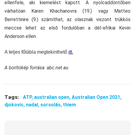
ellenfele, aki kiemelést kapott. A nyolcaddöntőben
várhatóan Karen Khachanovra (19.) vagy Matteo
Berrettinire (9.) számíthat, az olasznak viszont trükkös
meccse lehet az első fordulóban a dél-afrikai Kevin
Anderson ellen.
A teljes főtábla megtekinthető
itt
.
A borítókép forrása: abc.net.au
Tags:
ATP,
australian open,
Australian Open 2021,
djokovic,
nadal,
sorsolás,
thiem