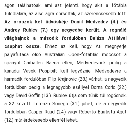
ágon találhatóak, ami azt jelenti, hogy akit a főtábla
túlodlalára, az alsó ágra sorsoltak, az szerencsésebb lett.
Az oroszok két üdvöskéje Daniil Medvedev (4.) és
Andrey Rublev (7.) egy negyedbe került.
A regnáló
világbajnok a második fordulóban Balázs Attilával
csaphat össze.
Ehhez az kell, hogy Ati megnyerje
pályafutása első Australian Open-főtáblás meccsét a
spanyol Carballes Baena ellen, Medvedevnek pedig a
kanadai Vasek Pospisilt kell legyőznie. Medvedevre a
harmadik fordulóban Filip Krajinovic (28.) várhat, a negyedik
fordulóban pedig a legnagyobb eséllyel Borna Coric (22.)
vagy David Goffin (13.). Rublev útja sem tűnik túl rögösnek,
a 32 között Lorenzo Sonego (31.) jöhet, de a negyedik
fordulóban Casper Ruud (24.) vagy Roberto Bautista-Agut
(12.) már érdekesebb ellenfél lehet.