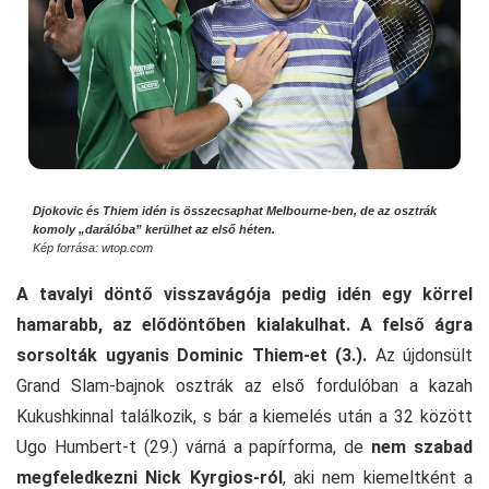
Djokovic és Thiem idén is összecsaphat Melbourne-ben, de az osztrák
komoly „darálóba” kerülhet az első héten.
Kép forrása: wtop.com
A tavalyi döntő visszavágója pedig idén egy körrel
hamarabb, az elődöntőben kialakulhat. A felső ágra
sorsolták ugyanis Dominic Thiem-et (3.).
Az újdonsült
Grand Slam-bajnok osztrák az első fordulóban a kazah
Kukushkinnal találkozik, s bár a kiemelés után a 32 között
Ugo Humbert-t (29.) várná a papírforma, de
nem szabad
megfeledkezni Nick Kyrgios-ról
, aki nem kiemeltként a