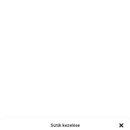
Sütik kezelése