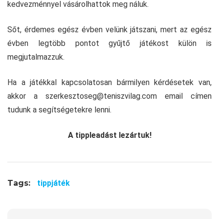
kedvezménnyel vásárolhattok meg náluk.
Sőt, érdemes egész évben velünk játszani, mert az egész
évben legtöbb pontot gyűjtő játékost külön is
megjutalmazzuk.
Ha a játékkal kapcsolatosan bármilyen kérdésetek van,
akkor a szerkesztoseg@teniszvilag.com email címen
tudunk a segítségetekre lenni.
A tippleadást lezártuk!
Tags:
tippjáték