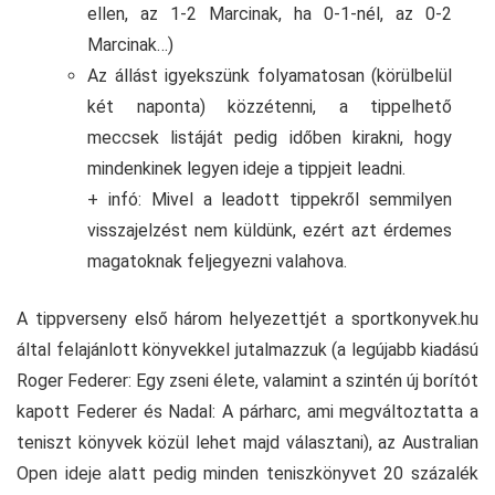
ellen, az 1-2 Marcinak, ha 0-1-nél, az 0-2
Marcinak…)
Az állást igyekszünk folyamatosan (körülbelül
két naponta) közzétenni, a tippelhető
meccsek listáját pedig időben kirakni, hogy
mindenkinek legyen ideje a tippjeit leadni.
+ infó: Mivel a leadott tippekről semmilyen
visszajelzést nem küldünk, ezért azt érdemes
magatoknak feljegyezni valahova.
A tippverseny első három helyezettjét a sportkonyvek.hu
által felajánlott könyvekkel jutalmazzuk (a legújabb kiadású
Roger Federer: Egy zseni élete, valamint a szintén új borítót
kapott Federer és Nadal: A párharc, ami megváltoztatta a
teniszt könyvek közül lehet majd választani), az Australian
Open ideje alatt pedig minden teniszkönyvet 20 százalék