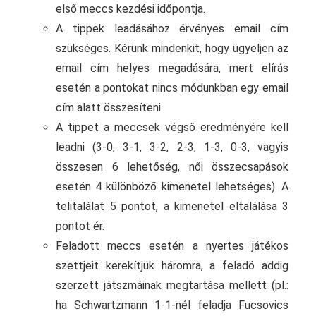
első meccs kezdési időpontja.
A tippek leadásához érvényes email cím
szükséges. Kérünk mindenkit, hogy ügyeljen az
email cím helyes megadására, mert elírás
esetén a pontokat nincs módunkban egy email
cím alatt összesíteni.
A tippet a meccsek végső eredményére kell
leadni (3-0, 3-1, 3-2, 2-3, 1-3, 0-3, vagyis
összesen 6 lehetőség, női összecsapások
esetén 4 különböző kimenetel lehetséges). A
telitalálat 5 pontot, a kimenetel eltalálása 3
pontot ér.
Feladott meccs esetén a nyertes játékos
szettjeit kerekítjük háromra, a feladó addig
szerzett játszmáinak megtartása mellett (pl.:
ha Schwartzmann 1-1-nél feladja Fucsovics