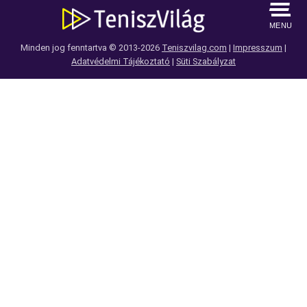
MENU
Minden jog fenntartva © 2013-2026
Teniszvilag.com
|
Impresszum
|
Adatvédelmi Tájékoztató
|
Süti Szabályzat