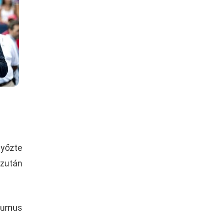
győzte
ezután
thumus