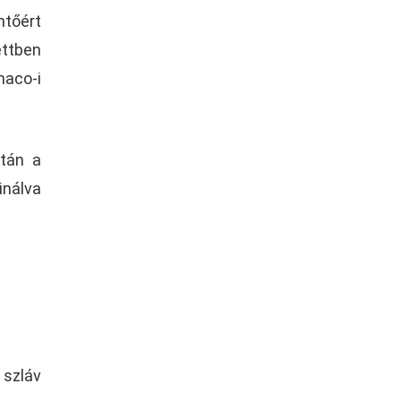
ntőért
ettben
naco-i
után a
inálva
szláv