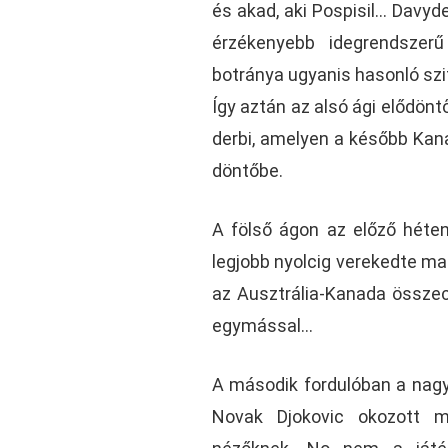
és akad, aki Pospisil… Davyd
érzékenyebb idegrendszer
botránya ugyanis hasonló szit
Így aztán az alsó ági elődönt
derbi, amelyen a később Kana
döntőbe.
A fölső ágon az előző héten 
legjobb nyolcig verekedte ma
az Ausztrália-Kanada összec
egymással…
A második fordulóban a nag
Novak Djokovic okozott m