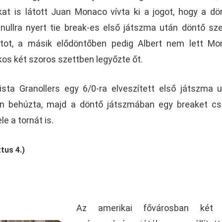
t is látott Juan Monaco vívta ki a jogot, hogy a dö
 nullra nyert tie break-es első játszma után döntő sz
tot, a másik elődöntőben pedig Albert nem lett Mo
kos két szoros szettben legyőzte őt.
sta Granollers egy 6/0-ra elveszített első játszma 
en behúzta, majd a döntő játszmában egy breaket cs
e a tornát is.
tus 4.)
Az amerikai fővárosban két 