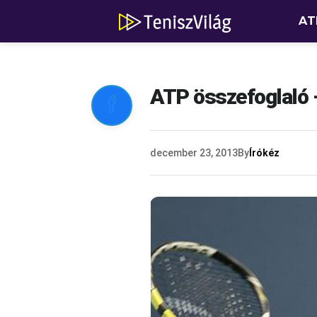
AT
ATP összefoglaló 

december 23, 2013
By
Írókéz