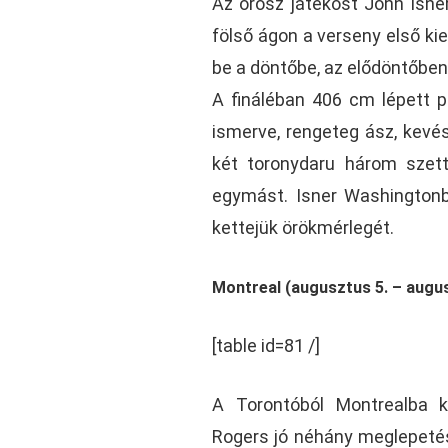
Az orosz játékost John Isne
fölső ágon a verseny első kie
be a döntőbe, az elődöntőben
A fináléban 406 cm lépett p
ismerve, rengeteg ász, kevé
két toronydaru három szett
egymást. Isner Washingtonban
kettejük örökmérlegét.
Montreal (augusztus 5. – augus
[table id=81 /]
A Torontóból Montrealba 
Rogers jó néhány meglepetés