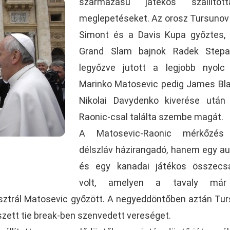
származású játékos szállíto
meglepetéseket. Az orosz Tursunov 
Simont és a Davis Kupa győztes,
Grand Slam bajnok Radek Stepa
legyőzve jutott a legjobb nyolc
Marinko Matosevic pedig James Bl
Nikolai Davydenko kiverése után
Raonic-csal találta szembe magát.
A Matosevic-Raonic mérkőzé
délszláv házirangadó, hanem egy au
és egy kanadai játékos összecs
volt, amelyen a tavaly má
usztrál Matosevic győzött. A negyeddöntőben aztán Tu
 szett tie break-ben szenvedett vereséget.