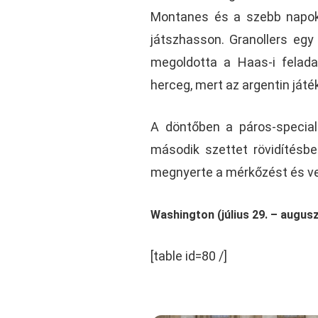
Montanes és a szebb napoka
játszhasson. Granollers egy
megoldotta a Haas-i felada
herceg, mert az argentin játé
A döntőben a páros-speciali
második szettet rövidítésb
megnyerte a mérkőzést és vel
Washington (július 29. – augusz
[table id=80 /]