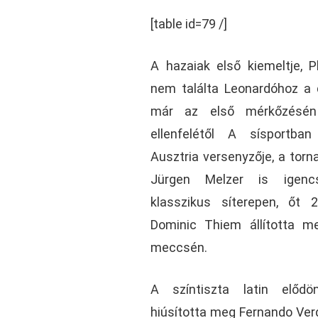
[table id=79 /]
A hazaiak első kiemeltje, Ph
nem találta Leonardóhoz a 
már az első mérkőzésén 
ellenfelétől A sísportba
Ausztria versenyzője, a torn
Jürgen Melzer is igenc
klasszikus síterepen, őt 
Dominic Thiem állította m
meccsén.
A színtiszta latin előd
hiúsította meg Fernando Verd