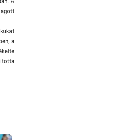
ban. A
lagott
ékukat
ben, a
ékelte
ította