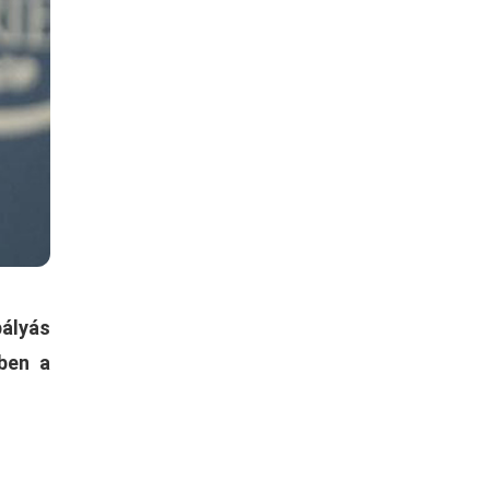
ályás
bben a