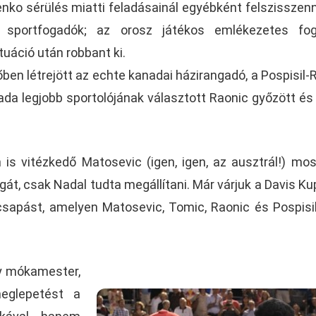
enko sérülés miatti feladásainál egyébként felszisszen
ű sportfogadók; az orosz játékos emlékezetes fog
uáció után robbant ki.
őben létrejött az echte kanadai házirangadó, a Pospisil-
da legjobb sportolójának választott Raonic győzött és 
is vitézkedő Matosevic (igen, igen, az ausztrál!) mos
gát, csak Nadal tudta megállítani. Már várjuk a Davis K
sapást, amelyen Matosevic, Tomic, Raonic és Pospisi
y mókamester,
eglepetést a