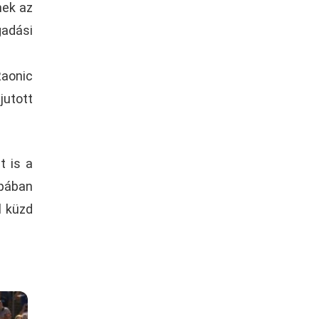
nek az
adási
Raonic
jutott
t is a
upában
l küzd