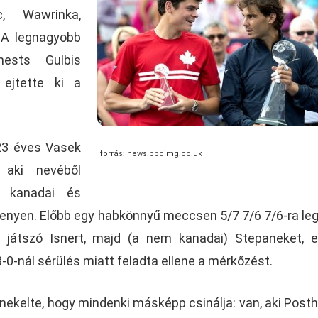
c, Wawrinka,
. A legnagyobb
nests Gulbis
 ejtette ki a
23 éves Vasek
forrás: news.bbcimg.co.uk
, aki nevéből
n kanadai és
senyen. Előbb egy habkönnyű meccsen 5/7 7/6 7/6-ra le
 játszó Isnert, majd (a nem kanadai) Stepaneket, 
-0-nál sérülés miatt feladta ellene a mérkőzést.
nekelte, hogy mindenki másképp csinálja: van, aki Pos