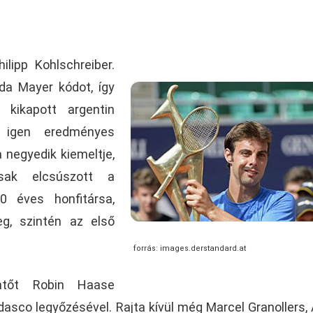
ilipp Kohlschreiber.
da Mayer kódot, így
kikapott argentin
n igen eredményes
a negyedik kiemeltje,
sak elcsúszott a
20 éves honfitársa,
eg, szintén az első
forrás: images.derstandard.at
öntőt Robin Haase
asco legyőzésével. Rajta kívül még Marcel Granollers, 