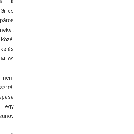
tta a
Gilles
 páros
neket
 közé.
ake és
 Milos
s nem
sztrál
apása
r egy
rsunov