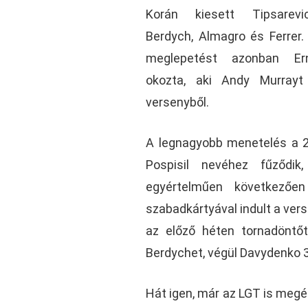
Korán kiesett Tipsarevi
Berdych, Almagro és Ferrer
meglepetést azonban Er
okozta, aki Andy Murrayt
versenyből.
A legnagyobb menetelés a 
Pospisil nevéhez fűződik
egyértelműen következőe
szabadkártyával indult a ver
az előző héten tornadöntőt
Berdychet, végül Davydenko 3
Hát igen, már az LGT is megé