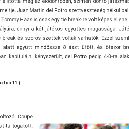
r állította meg az elődöntőben, szintén döntő játszmá
meltje, Juan Martin del Potro szettveszteség nélkül bal
 Tommy Haas is csak egy tie break-re volt képes ellene.
ályára, ennyi a két játékos együttes magassága. Ját
s break és szoros szettek voltak várhatók. Ezzel szem
 alatt együtt mindössze 8 ászt ütött, és ötször br
 kapitulálni kényszerült, del Potro pedig 4-0-ra alak
ztus 11.)
költöző Coupe
t tartogatott.