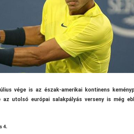
úlius vége is az észak-amerikai kontinens keményp
de az utolsó európai salakpályás verseny is még e
s 4.