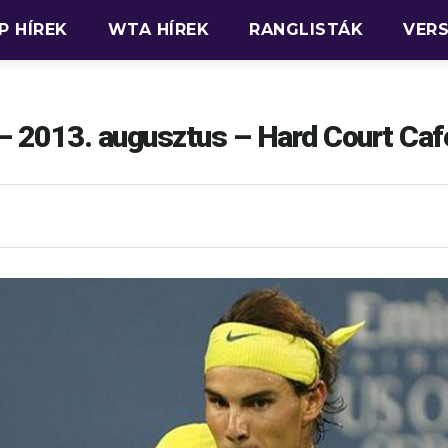
P HÍREK
WTA HÍREK
RANGLISTÁK
VER
– 2013. augusztus – Hard Court Caf