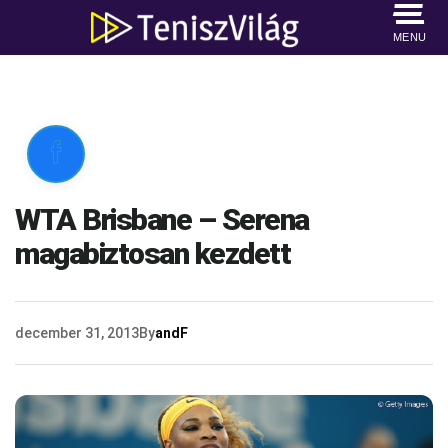
MENU

WTA Brisbane – Serena
magabiztosan kezdett
december 31, 2013
By
andF