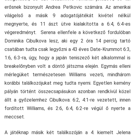
erősnek bizonyult Andrea Petkovic számára. Az amerikai
világelső a másik 9 adogatójátékát kivétel nélkül
megnyerte, és 11 ászt ütve kialakította a 6:4, 6:4-es
végeredményt. Serena ellenfele a következő fordulóban
Dominika Cibulkova lesz, aki egy 2 óra 14 percig tartó
csatában tudta csak legyőzni a 43 éves Date-Krummot 6:3,
1:6, 6:3-ra, úgy, hogy a japán teniszező két alkalommal is
breakelőnyben volt a döntő játszma elején. Egymás elleni
mérlegüket természetesen Williams vezeti, mindhárom
korábbi találkozójukat meg tudta nyerni. Egyetlen kemény
pályán történt összecsapásukon azonban rendkívül közel
állt a győzelemhez Cibulkova: 6:2, 4:1-re vezetett, innen
fordított Williams, és 2:6, 6:4, 6:2-re végül ő nyerte a
meccset.
A játéknap másik két találkozóján a 4. kiemelt Jelena