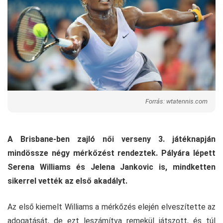
Forrás: wtatennis.com
A Brisbane-ben zajló női verseny 3. játéknapján
mindössze négy mérkőzést rendeztek. Pályára lépett
Serena Williams és Jelena Jankovic is, mindketten
sikerrel vették az első akadályt.
Az első kiemelt Williams a mérkőzés elején elveszítette az
adogatását, de ezt leszámítva remekül játszott, és túl