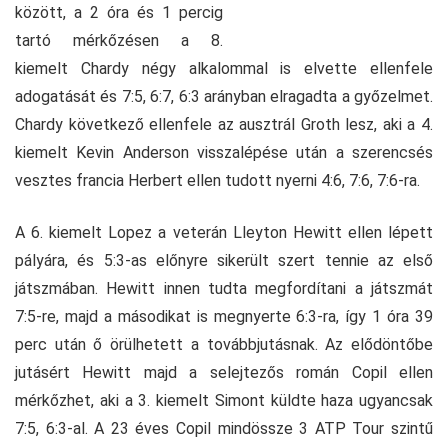
között, a 2 óra és 1 percig
tartó mérkőzésen a 8.
kiemelt Chardy négy alkalommal is elvette ellenfele
adogatását és 7:5, 6:7, 6:3 arányban elragadta a győzelmet.
Chardy következő ellenfele az ausztrál Groth lesz, aki a 4.
kiemelt Kevin Anderson visszalépése után a szerencsés
vesztes francia Herbert ellen tudott nyerni 4:6, 7:6, 7:6-ra.
A 6. kiemelt Lopez a veterán Lleyton Hewitt ellen lépett
pályára, és 5:3-as előnyre sikerült szert tennie az első
játszmában. Hewitt innen tudta megfordítani a játszmát
7:5-re, majd a másodikat is megnyerte 6:3-ra, így 1 óra 39
perc után ő örülhetett a továbbjutásnak. Az elődöntőbe
jutásért Hewitt majd a selejtezős román Copil ellen
mérkőzhet, aki a 3. kiemelt Simont küldte haza ugyancsak
7:5, 6:3-al. A 23 éves Copil mindössze 3 ATP Tour szintű