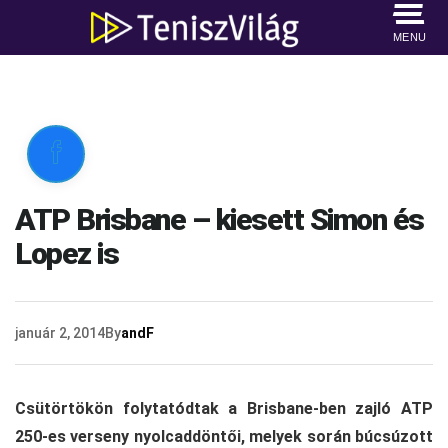
MENU

ATP Brisbane – kiesett Simon és
Lopez is
január 2, 2014
By
andF
Csütörtökön folytatódtak a Brisbane-ben zajló ATP
250-es verseny nyolcaddöntői, melyek során búcsúzott