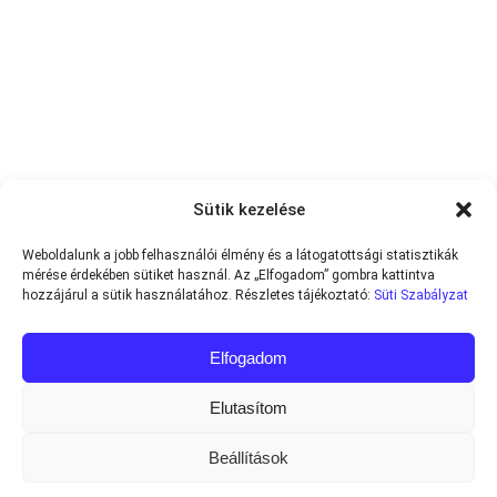
Sütik kezelése
Weboldalunk a jobb felhasználói élmény és a látogatottsági statisztikák
mérése érdekében sütiket használ. Az „Elfogadom” gombra kattintva
hozzájárul a sütik használatához. Részletes tájékoztató:
Süti Szabályzat
Elfogadom
Elutasítom
Beállítások
Minden jog fenntartva © 2013-2026
Teniszvilag.com
|
Impresszum
|
Adatvédelmi Tájékoztató
|
Süti Szabályzat