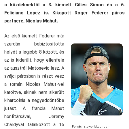
a küzdelmektől a 3. kiemelt Gilles Simon és a 6.
Feliciano Lopez is. Kikapott Roger Federer páros
partnere, Nicolas Mahut.
Az első kiemelt Federer már
szerdán bebiztosította
helyét a legjobb 8 között, és
az is kiderült, hogy ellenfele
az ausztrál Matosevic lesz. A
svájci párosban is részt vesz
a tornán Nicolas Mahut-vel
karöltve, akinek nem sikerült
kiharcolnia a negyeddöntőbe
jutást. A francia Mahut
honfitársával, Jeremy
Chardyval találkozott a 16
Forrás: atpworldtour.com