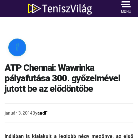
MENU

ATP Chennai: Wawrinka
pályafutása 300. győzelmével
jutott be az elődöntőbe
január 3, 2014
By
andF
Indiában is kialakult a legjobb négy mezőnye, az első