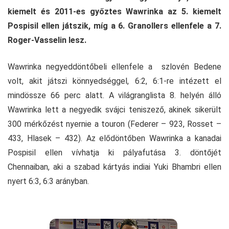
kiemelt és 2011-es győztes Wawrinka az 5. kiemelt
Pospisil ellen játszik, míg a 6. Granollers ellenfele a 7.
Roger-Vasselin lesz.
Wawrinka negyeddöntőbeli ellenfele a szlovén Bedene
volt, akit játszi könnyedséggel, 6:2, 6:1-re intézett el
mindössze 66 perc alatt. A világranglista 8. helyén álló
Wawrinka lett a negyedik svájci teniszező, akinek sikerült
300 mérkőzést nyernie a touron (Federer – 923, Rosset –
433, Hlasek – 432). Az elődöntőben Wawrinka a kanadai
Pospisil ellen vívhatja ki pályafutása 3. döntőjét
Chennaiban, aki a szabad kártyás indiai Yuki Bhambri ellen
nyert 6:3, 6:3 arányban.