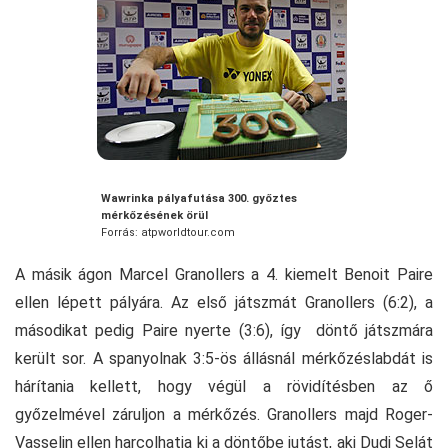
Wawrinka pályafutása 300. győztes
mérkőzésének örül
Forrás: atpworldtour.com
A másik ágon Marcel Granollers a 4. kiemelt Benoit Paire
ellen lépett pályára. Az első játszmát Granollers (6:2), a
másodikat pedig Paire nyerte (3:6), így döntő játszmára
került sor. A spanyolnak 3:5-ös állásnál mérkőzéslabdát is
hárítania kellett, hogy végül a rövidítésben az ő
győzelmével záruljon a mérkőzés. Granollers majd Roger-
Vasselin ellen harcolhatja ki a döntőbe jutást, aki Dudi Selát