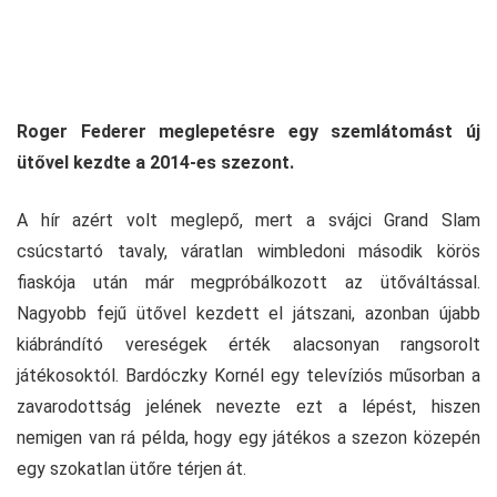
Roger Federer meglepetésre egy szemlátomást új
ütővel kezdte a 2014-es szezont.
A hír azért volt meglepő, mert a svájci Grand Slam
csúcstartó tavaly, váratlan wimbledoni második körös
fiaskója után már megpróbálkozott az ütőváltással.
Nagyobb fejű ütővel kezdett el játszani, azonban újabb
kiábrándító vereségek érték alacsonyan rangsorolt
játékosoktól. Bardóczky Kornél egy televíziós műsorban a
zavarodottság jelének nevezte ezt a lépést, hiszen
nemigen van rá példa, hogy egy játékos a szezon közepén
egy szokatlan ütőre térjen át.