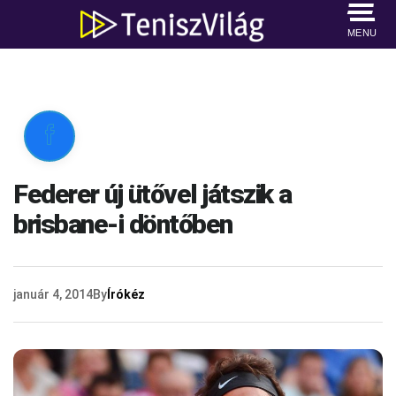
MENU

Federer új ütővel játszik a
brisbane-i döntőben
január 4, 2014
By
Írókéz