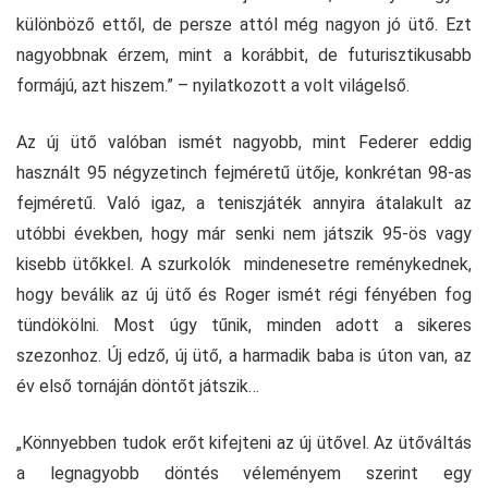
különböző ettől, de persze attól még nagyon jó ütő. Ezt
nagyobbnak érzem, mint a korábbit, de futurisztikusabb
formájú, azt hiszem.” – nyilatkozott a volt világelső.
Az új ütő valóban ismét nagyobb, mint Federer eddig
használt 95 négyzetinch fejméretű ütője, konkrétan 98-as
fejméretű. Való igaz, a teniszjáték annyira átalakult az
utóbbi években, hogy már senki nem játszik 95-ös vagy
kisebb ütőkkel. A szurkolók mindenesetre reménykednek,
hogy beválik az új ütő és Roger ismét régi fényében fog
tündökölni. Most úgy tűnik, minden adott a sikeres
szezonhoz. Új edző, új ütő, a harmadik baba is úton van, az
év első tornáján döntőt játszik…
„Könnyebben tudok erőt kifejteni az új ütővel. Az ütőváltás
a legnagyobb döntés véleményem szerint egy