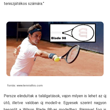
teniszjátékos számára.”
forrás: www.tennisthis.com
Persze elindultak a találgatások, vajon milyen is lehet az új
ütő, illetve valóban új modell-e. Egyesek szerint nagyon
hasonlít a Wilson Blade 98-as modellhez. Bármivel fog is