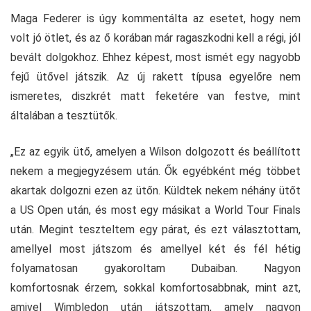
Maga Federer is úgy kommentálta az esetet, hogy nem
volt jó ötlet, és az ő korában már ragaszkodni kell a régi, jól
bevált dolgokhoz. Ehhez képest, most ismét egy nagyobb
fejű ütővel játszik. Az új rakett típusa egyelőre nem
ismeretes, diszkrét matt feketére van festve, mint
általában a tesztütők.
„Ez az egyik ütő, amelyen a Wilson dolgozott és beállított
nekem a megjegyzésem után. Ők egyébként még többet
akartak dolgozni ezen az ütőn. Küldtek nekem néhány ütőt
a US Open után, és most egy másikat a World Tour Finals
után. Megint teszteltem egy párat, és ezt választottam,
amellyel most játszom és amellyel két és fél hétig
folyamatosan gyakoroltam Dubaiban. Nagyon
komfortosnak érzem, sokkal komfortosabbnak, mint azt,
amivel Wimbledon után játszottam, amely nagyon