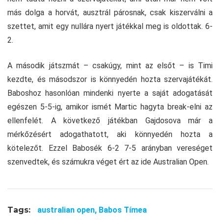
más dolga a horvát, ausztrál párosnak, csak kiszerválni a
szettet, amit egy nullára nyert játékkal meg is oldottak. 6-
2.
A második játszmát – csakúgy, mint az elsőt – is Timi
kezdte, és másodszor is könnyedén hozta szervajátékát.
Baboshoz hasonlóan mindenki nyerte a saját adogatását
egészen 5-5-ig, amikor ismét Martic hagyta break-elni az
ellenfelét. A következő játékban Gajdosova már a
mérkőzésért adogathatott, aki könnyedén hozta a
kötelezőt. Ezzel Babosék 6-2 7-5 arányban vereséget
szenvedtek, és számukra véget ért az ide Australian Open.
Tags:
australian open,
Babos Tímea