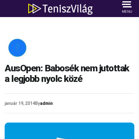
MENU

AusOpen: Babosék nem jutottak
a legjobb nyolc közé
január 19, 2014
By
admin