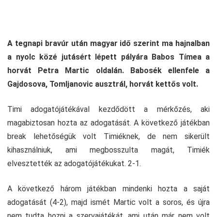
A tegnapi bravúr után magyar idő szerint ma hajnalban
a nyolc közé jutásért lépett pályára Babos Tímea a
horvát Petra Martic oldalán. Babosék ellenfele a
Gajdosova, Tomljanovic ausztrál, horvát kettős volt.
Timi adogatójátékával kezdődött a mérkőzés, aki
magabiztosan hozta az adogatását. A következő játékban
break lehetőségük volt Timiéknek, de nem sikerült
kihasználniuk, ami megbosszulta magát, Timiék
elvesztették az adogatójátékukat. 2-1.
A következő három játékban mindenki hozta a saját
adogatását (4-2), majd ismét Martic volt a soros, és újra
nem tudta hozni a szervajátékát, ami után már nem volt