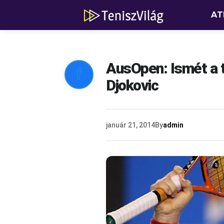
AT
AusOpen: Ismét a 

Djokovic
január 21, 2014
By
admin