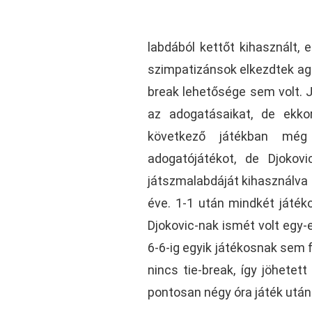
labdából kettőt kihasznált, 
szimpatizánsok elkezdtek ag
break lehetősége sem volt. J
az adogatásaikat, de ekko
következő játékban még 
adogatójátékot, de Djokov
játszmalabdáját kihasználva 
éve. 1-1 után mindkét játéko
Djokovic-nak ismét volt egy-
6-6-ig egyik játékosnak sem 
nincs tie-break, így jöhetet
pontosan négy óra játék után 