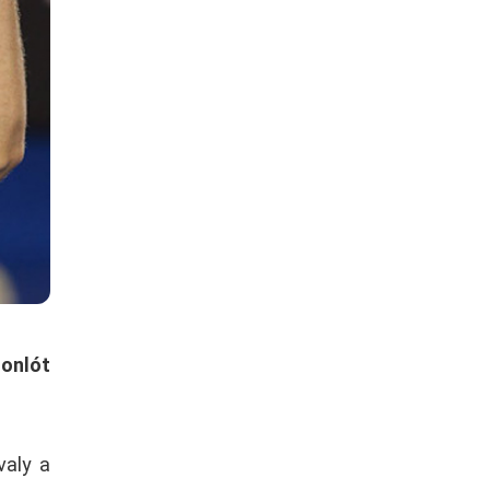
sonlót
valy a