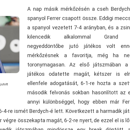
A nap másik mérkőzésén a cseh Berdych
spanyol Ferrer csapott össze. Eddigi mecc
a spanyol vezetett 7-4 arányban, és a zsi
kilencedik alkalommal Grand 
negyeddöntőbe jutó játékos volt en
mérkőzésnek a favoritja, még ha n
toronymagasan. Az első játszmában a
játékos odatette magát, kétszer is eln
ellenfele adogatását, 6-1-re hozta a szet
utott
második felvonás sokban hasonlított az e
annyi különbséggel, hogy ebben már Fer
 6-4-re ismét Berdych-é lett. Következett a harmadik já
 végre összekapta magát, 6-2-re nyert, de ezzel el is lő
yedik játszmában mindössze egy break döntött, 