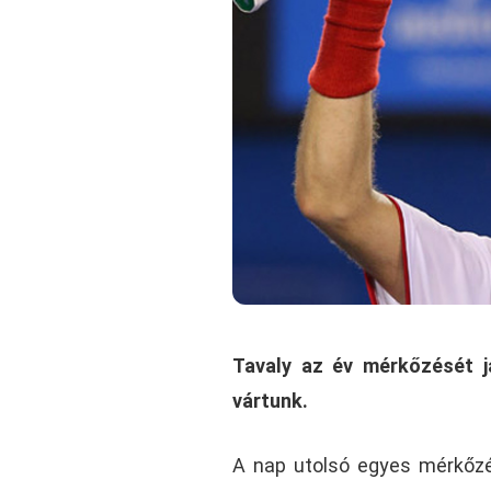
Tavaly az év mérkőzését j
vártunk.
A nap utolsó egyes mérkőzés