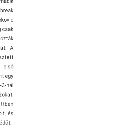
madik
 break
okovic
g csak
hozták
sát. A
ztett
 első
nt egy
-3-nál
zokat.
ettben
lt, és
édőt.