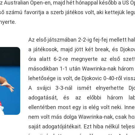
az Australian Open-en, majd hét hónappal később a US 
ső számú favoritja a szerb játékos volt, aki kettejük leg
yerte.
Az első játszmában 2-2-ig fej-fej mellett ha
a játékosok, majd jött két break, és Djokov
óra alatt 6-2-re megnyerte az első szet
másodikban 1-1 után Wawrinka-nak három
lehetősége is volt, de Djokovic 0-40-ről vissz
A svájci 3-3-nál ismét elnyerhette Djo
adogatását, és az előbbi három lab
ellentétben most egy is elég volt neki. Inn
nem volt más dolga Wawrinka-nak, csak ho
saját adogatójátékait. Ezt hiba nélkül teljesí