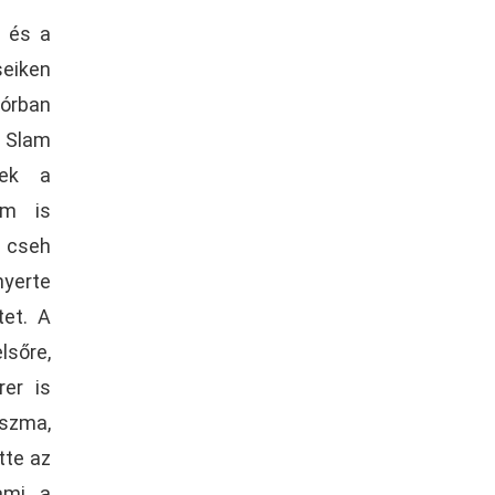
 és a
seiken
nórban
Slam
nek a
em is
 cseh
yerte
tet. A
lsőre,
rer is
tszma,
tte az
ami a