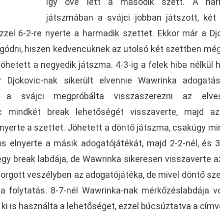
így övé lett a második szett. A har
játszmában a svájci jobban játszott, két
ezzel 6-2-re nyerte a harmadik szettet. Ekkor már a Dj
gódni, hiszen kedvencüknek az utolsó két szettben mé
öhetett a negyedik játszma. 4-3-ig a felek hiba nélkül 
r Djokovic-nak sikerült elvennie Wawrinka adogatá
a svájci megpróbálta visszaszerezni az elves
ic mindkét break lehetőségét visszaverte, majd az
nyerte a szettet. Jöhetett a döntő játszma, csakúgy mi
s elnyerte a másik adogatójátékát, majd 2-2-nél, és 3
egy break labdája, de Wawrinka sikeresen visszaverte a
forgott veszélyben az adogatójátéka, de mivel döntő sz
t a folytatás. 8-7-nél Wawrinka-nak mérkőzéslabdája vo
ki is használta a lehetőséget, ezzel búcsúztatva a címv