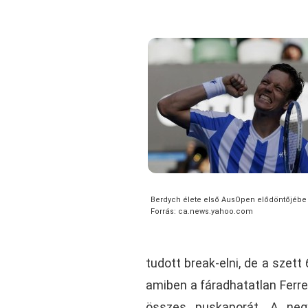
Berdych élete első AusOpen elődöntőjébe j
Forrás: ca.news.yahoo.com
tudott break-elni, de a szett
amiben a fáradhatatlan Ferrer
összes puskaporát. A neg