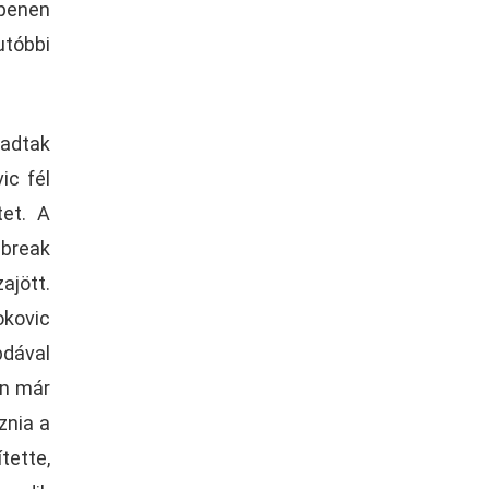
Openen
utóbbi
ladtak
ic fél
tet. A
 break
ajött.
kovic
dával
en már
znia a
tette,