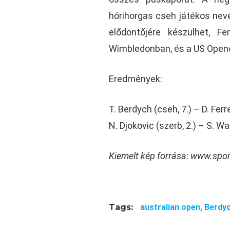
hórihorgas cseh játékos neve
elődöntőjére készülhet, F
Wimbledonban, és a US Open
Eredmények:
T. Berdych (cseh, 7.) – D. Ferr
N. Djokovic (szerb, 2.) – S. Wa
Kiemelt kép forrása: www.spo
Tags:
australian open,
Berdy