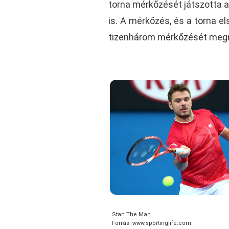
torna mérkőzését játszotta 
is. A mérkőzés, és a torna el
tizenhárom mérkőzését megn
Stan The Man
Forrás: www.sportinglife.com