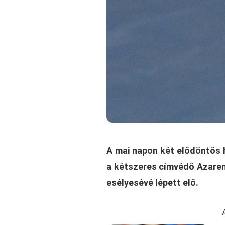
A mai napon két elődöntős 
a kétszeres címvédő Azaren
esélyesévé lépett elő.