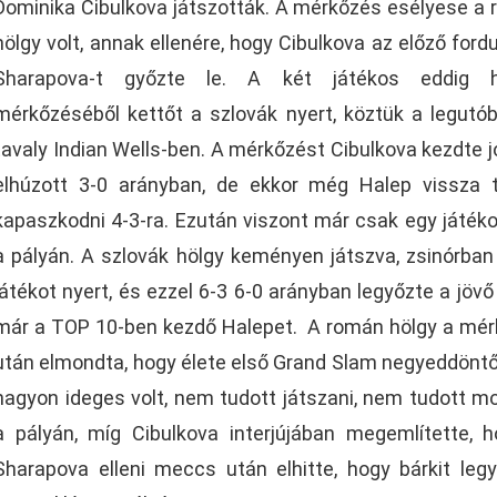
Dominika Cibulkova játszották. A mérkőzés esélyese a
hölgy volt, annak ellenére, hogy Cibulkova az előző ford
Sharapova-t győzte le. A két játékos eddig 
mérkőzéséből kettőt a szlovák nyert, köztük a legutóbb
tavaly Indian Wells-ben. A mérkőzést Cibulkova kezdte 
elhúzott 3-0 arányban, de ekkor még Halep vissza 
kapaszkodni 4-3-ra. Ezután viszont már csak egy játéko
a pályán. A szlovák hölgy keményen játszva, zsinórban
játékot nyert, és ezzel 6-3 6-0 arányban legyőzte a jövő
már a TOP 10-ben kezdő Halepet. A román hölgy a mé
után elmondta, hogy élete első Grand Slam negyeddönt
nagyon ideges volt, nem tudott játszani, nem tudott m
a pályán, míg Cibulkova interjújában megemlítette, 
Sharapova elleni meccs után elhitte, hogy bárkit leg