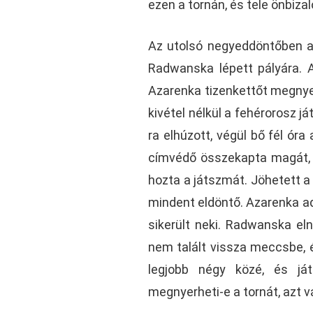
ezen a tornán, és tele önbiza
Az utolsó negyeddöntőben a 
Radwanska lépett pályára. A
Azarenka tizenkettőt megnyer
kivétel nélkül a fehérorosz j
ra elhúzott, végül bő fél ór
címvédő összekapta magát, és
hozta a játszmát. Jöhetett a 
mindent eldöntő. Azarenka ad
sikerült neki. Radwanska el
nem talált vissza meccsbe, é
legjobb négy közé, és ját
megnyerheti-e a tornát, azt 