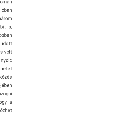
 román
ulóban
három
it is,
jobban
tudott
s volt
 nyolc
 hetet
rkőzés
őjében
ozogni
hogy a
yőzhet