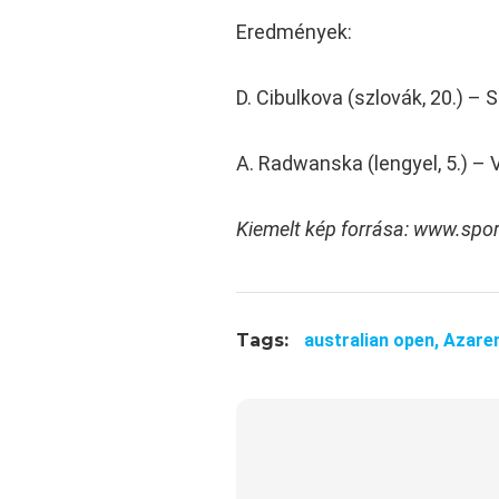
Eredmények:
D. Cibulkova (szlovák, 20.) – S
A. Radwanska (lengyel, 5.) – V
Kiemelt kép forrása: www.spo
Tags:
australian open,
Azare