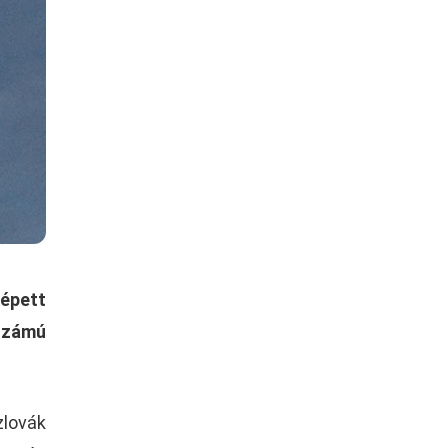
lépett
 számú
zlovák