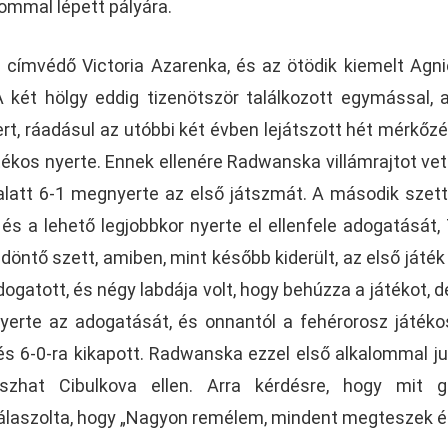
lommal lépett pályára.
címvédő Victoria Azarenka, és az ötödik kiemelt Agn
 két hölgy eddig tizenötször találkozott egymással, 
t, ráadásul az utóbbi két évben lejátszott hét mérkőz
átékos nyerte. Ennek ellenére Radwanska villámrajtot vett
a alatt 6-1 megnyerte az első játszmát. A második szet
 a lehető legjobbkor nyerte el ellenfele adogatását, 
döntő szett, amiben, mint később kiderült, az első játék 
ogatott, és négy labdája volt, hogy behúzza a játékot, 
nyerte az adogatását, és onnantól a fehérorosz játék
s 6-0-ra kikapott. Radwanska ezzel első alkalommal ju
szhat Cibulkova ellen. Arra kérdésre, hogy mit go
válaszolta, hogy „Nagyon remélem, mindent megteszek ér