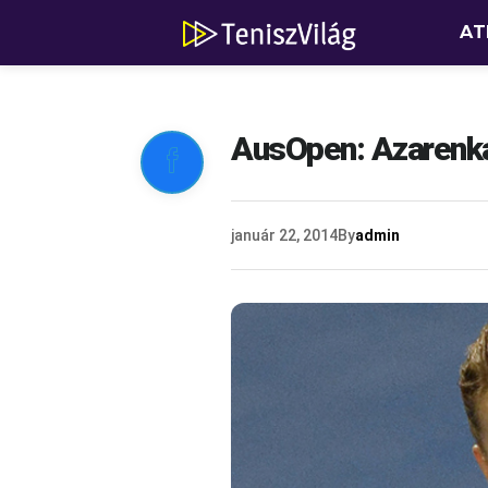
AT
AusOpen: Azarenka

január 22, 2014
By
admin