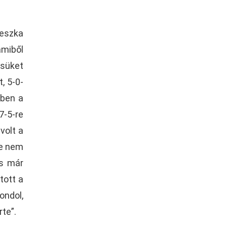
ieszka
amiből
ésüket
, 5-0-
tben a
7-5-re
volt a
de nem
os már
tott a
ndol,
te”.