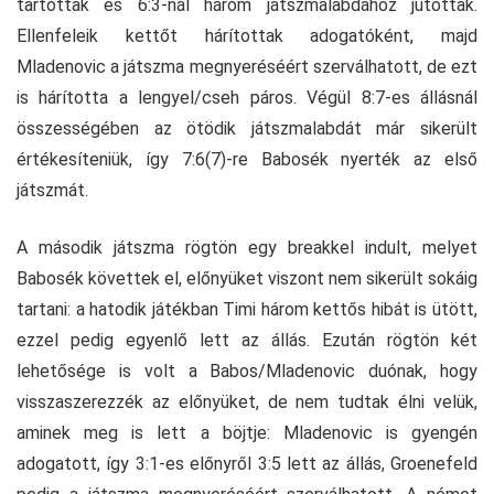
tartottak és 6:3-nál három játszmalabdához jutottak.
Ellenfeleik kettőt hárítottak adogatóként, majd
Mladenovic a játszma megnyeréséért szerválhatott, de ezt
is hárította a lengyel/cseh páros. Végül 8:7-es állásnál
összességében az ötödik játszmalabdát már sikerült
értékesíteniük, így 7:6(7)-re Babosék nyerték az első
játszmát.
A második játszma rögtön egy breakkel indult, melyet
Babosék követtek el, előnyüket viszont nem sikerült sokáig
tartani: a hatodik játékban Timi három kettős hibát is ütött,
ezzel pedig egyenlő lett az állás. Ezután rögtön két
lehetősége is volt a Babos/Mladenovic duónak, hogy
visszaszerezzék az előnyüket, de nem tudtak élni velük,
aminek meg is lett a böjtje: Mladenovic is gyengén
adogatott, így 3:1-es előnyről 3:5 lett az állás, Groenefeld