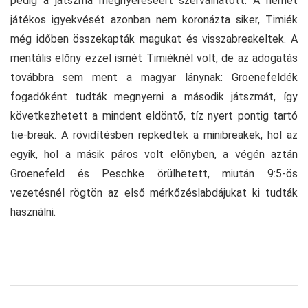
pedig a játszma megnyeréséért szerválhatott. A német
játékos igyekvését azonban nem koronázta siker, Timiék
még időben összekapták magukat és visszabreakeltek. A
mentális előny ezzel ismét Timiéknél volt, de az adogatás
továbbra sem ment a magyar lánynak: Groenefeldék
fogadóként tudták megnyerni a második játszmát, így
következhetett a mindent eldöntő, tíz nyert pontig tartó
tie-break. A rövidítésben repkedtek a minibreakek, hol az
egyik, hol a másik páros volt előnyben, a végén aztán
Groenefeld és Peschke örülhetett, miután 9:5-ös
vezetésnél rögtön az első mérkőzéslabdájukat ki tudták
használni.