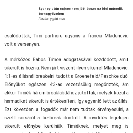
Sydney után sajnos nem jött össze az idei második
tornagyőzelem
Forrás: ggpht.com
csalódottak, Timi partnere ugyanis a francia Mladenovic
volt a versenyen.
A mérkőzés Babos Tímea adogatásával kezdődött, amit
sikerült is hoznia. Nem járt viszont ilyen sikerrel Mladenovic,
1:1-es állásnál breakelni tudott a Groenefeld/Peschke duó.
Előnyüket egészen 4:3-as vezetésükig megőrizték, ám
ekkor Timiék három breaklabdához jutottak, melyek közül a
harmadikat sikerült is értékesíteni, így egyenlő lett az állás.
Ezt követően a fogadók már nem tudtak érvényesülni, a
szett sorsáról a tie-break döntött. A rövidítés legelején
sikerült előnybe kerülniük Timiéknek, melyet meg is