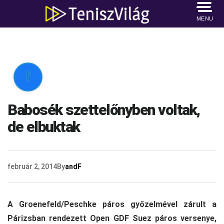
MENU

Babosék szettelőnyben voltak,
de elbuktak
február 2, 2014
By
andF
A Groenefeld/Peschke páros győzelmével zárult a
Párizsban rendezett Open GDF Suez páros versenye,