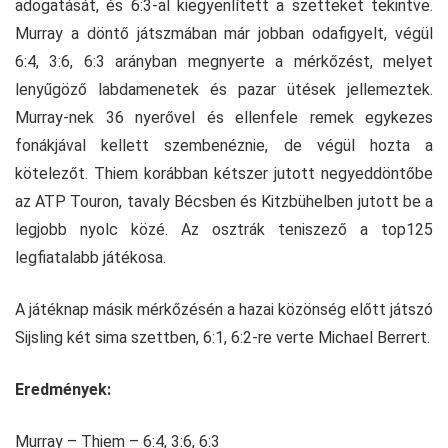
adogatását, és 6:3-al kiegyenlített a szetteket tekintve.
Murray a döntő játszmában már jobban odafigyelt, végül
6:4, 3:6, 6:3 arányban megnyerte a mérkőzést, melyet
lenyűgöző labdamenetek és pazar ütések jellemeztek.
Murray-nek 36 nyerővel és ellenfele remek egykezes
fonákjával kellett szembenéznie, de végül hozta a
kötelezőt. Thiem korábban kétszer jutott negyeddöntőbe
az ATP Touron, tavaly Bécsben és Kitzbühelben jutott be a
legjobb nyolc közé. Az osztrák teniszező a top125
legfiatalabb játékosa.
A játéknap másik mérkőzésén a hazai közönség előtt játszó
Sijsling két sima szettben, 6:1, 6:2-re verte Michael Berrert.
Eredmények:
Murray – Thiem – 6:4, 3:6, 6:3