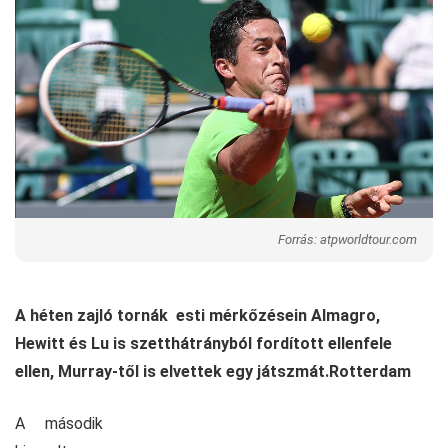
Forrás: atpworldtour.com
A héten zajló tornák esti mérkőzésein Almagro,
Hewitt és Lu is szetthátrányból fordított ellenfele
ellen, Murray-től is elvettek egy játszmát.
Rotterdam
A második