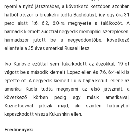
nyerni a nyitó játszmában, a következő kettőben azonban
hatból ötször is breakelni tudta Baghdatist, így egy óra 31
perc alatt 1:6, 6:2, 6:0-ra megnyerte a találkozót. A
harmadik kiemelt ausztrál negyedik memhphisi szereplésén
harmadszor jutott be a negyeddöntőbe, következő
ellenfele a 35 éves amerikai Russell lesz.
Ivo Karlovic ezúttal sem fukarkodott az ászokkal, 19-et
vágott be a második kiemelt Lopez ellen és 7:6, 6:4-el ki is
ejtette őt. A negyedik kiemelt Lu is bajba került, ellene az
amerikai Kudla tudta megnyerni az első játszmát, a
következő körben pedig egy másik amerikaival,
Kuznetsovval játszik majd, aki szintén hátrányból
kapaszkodott vissza Kukushkin ellen.
Eredmények: