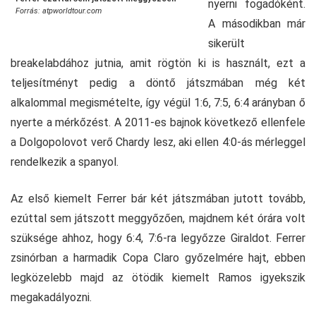
nyerni fogadóként.
Forrás: atpworldtour.com
A másodikban már
sikerült
breakelabdához jutnia, amit rögtön ki is használt, ezt a
teljesítményt pedig a döntő játszmában még két
alkalommal megismételte, így végül 1:6, 7:5, 6:4 arányban ő
nyerte a mérkőzést. A 2011-es bajnok következő ellenfele
a Dolgopolovot verő Chardy lesz, aki ellen 4:0-ás mérleggel
rendelkezik a spanyol.
Az első kiemelt Ferrer bár két játszmában jutott tovább,
ezúttal sem játszott meggyőzően, majdnem két órára volt
szüksége ahhoz, hogy 6:4, 7:6-ra legyőzze Giraldot. Ferrer
zsinórban a harmadik Copa Claro győzelmére hajt, ebben
legközelebb majd az ötödik kiemelt Ramos igyekszik
megakadályozni.