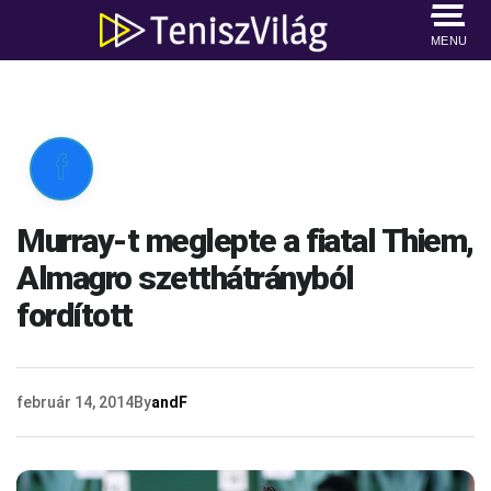
MENU

Murray-t meglepte a fiatal Thiem,
Almagro szetthátrányból
fordított
február 14, 2014
By
andF