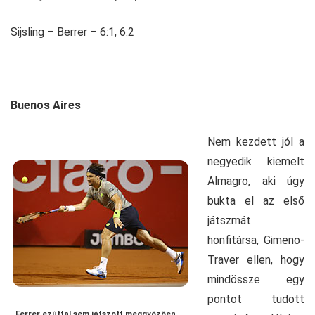
Sijsling – Berrer – 6:1, 6:2
Buenos Aires
Nem kezdett jól a
negyedik kiemelt
Almagro, aki úgy
bukta el az első
játszmát
honfitársa, Gimeno-
Traver ellen, hogy
mindössze egy
pontot tudott
Ferrer ezúttal sem játszott meggyőzően