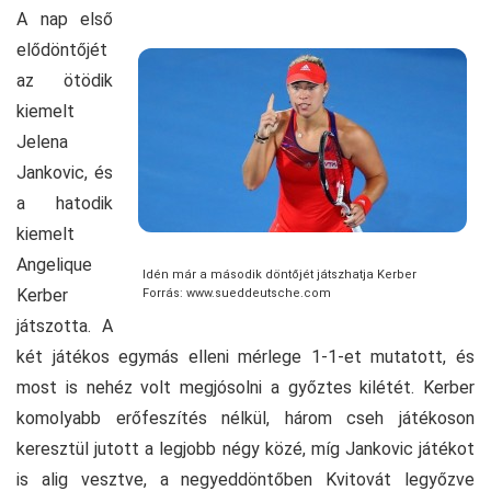
A nap első
elődöntőjét
az ötödik
kiemelt
Jelena
Jankovic, és
a hatodik
kiemelt
Angelique
Idén már a második döntőjét játszhatja Kerber
Kerber
Forrás: www.sueddeutsche.com
játszotta. A
két játékos egymás elleni mérlege 1-1-et mutatott, és
most is nehéz volt megjósolni a győztes kilétét. Kerber
komolyabb erőfeszítés nélkül, három cseh játékoson
keresztül jutott a legjobb négy közé, míg Jankovic játékot
is alig vesztve, a negyeddöntőben Kvitovát legyőzve