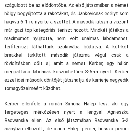
száguldott be az elődöntőbe. Az első játszmában a német
hölgy begyújtotta a rakétákat, és Jankovicnak esélyt sem
hagyva 6-1-re nyerte a szettet. A második játszma viszont
már igazi top kategóriás teniszt hozott. Mindkét játékos a
maximumot nyújtotta, nem volt unalmas labdamenet.
férfiteniszt láthattunk szoknyába bújtatva. A két-két
breakkel tarkított második játszma végül csak a
rövidítésben dőlt el, amit a német Kerber, egy hálón
megpattanó labdának köszönhetően 8-6-ra nyert. Kerber
ezzel idei második döntőjét játszhatja, és karrierje negyedik
tornagyőzelméért küzdhet.
Kerber ellenfele a román Simona Halep lesz, aki egy
fergeteges mérkőzésen nyert a lengyel Agnieszka
Radwanska ellen. Az első játszmában Radwanska 5-2
arányban elhúzott, de innen Halep percei, hosszú percei