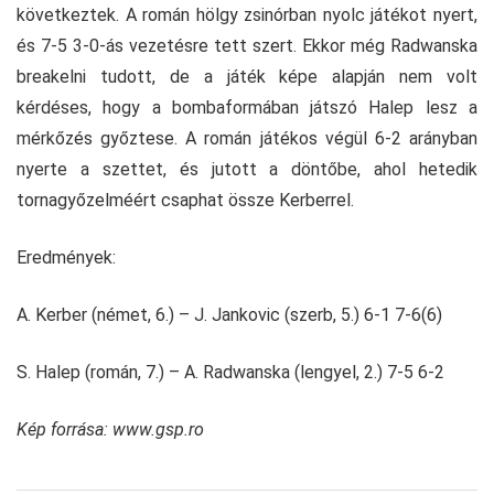
következtek. A román hölgy zsinórban nyolc játékot nyert,
és 7-5 3-0-ás vezetésre tett szert. Ekkor még Radwanska
breakelni tudott, de a játék képe alapján nem volt
kérdéses, hogy a bombaformában játszó Halep lesz a
mérkőzés győztese. A román játékos végül 6-2 arányban
nyerte a szettet, és jutott a döntőbe, ahol hetedik
tornagyőzelméért csaphat össze Kerberrel.
Eredmények:
A. Kerber (német, 6.) – J. Jankovic (szerb, 5.) 6-1 7-6(6)
S. Halep (román, 7.) – A. Radwanska (lengyel, 2.) 7-5 6-2
Kép forrása: www.gsp.ro