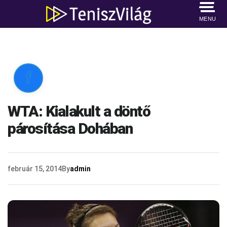
MENU

WTA: Kialakult a döntő
párosítása Dohában
február 15, 2014
By
admin