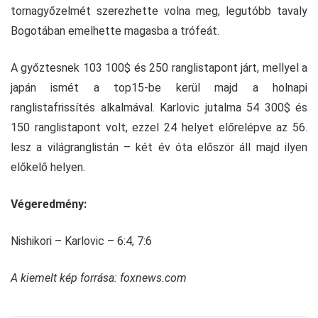
tornagyőzelmét szerezhette volna meg, legutóbb tavaly
Bogotában emelhette magasba a trófeát.
A győztesnek 103 100$ és 250 ranglistapont járt, mellyel a
japán ismét a top15-be kerül majd a holnapi
ranglistafrissítés alkalmával. Karlovic jutalma 54 300$ és
150 ranglistapont volt, ezzel 24 helyet előrelépve az 56.
lesz a világranglistán – két év óta először áll majd ilyen
előkelő helyen.
Végeredmény:
Nishikori – Karlovic – 6:4, 7:6
A kiemelt kép forrása: foxnews.com