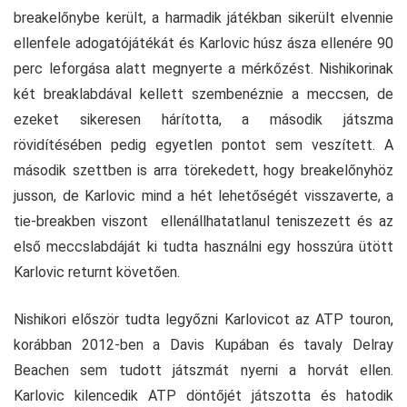
breakelőnybe került, a harmadik játékban sikerült elvennie
ellenfele adogatójátékát és Karlovic húsz ásza ellenére 90
perc leforgása alatt megnyerte a mérkőzést. Nishikorinak
két breaklabdával kellett szembenéznie a meccsen, de
ezeket sikeresen hárította, a második játszma
rövidítésében pedig egyetlen pontot sem veszített. A
második szettben is arra törekedett, hogy breakelőnyhöz
jusson, de Karlovic mind a hét lehetőségét visszaverte, a
tie-breakben viszont ellenállhatatlanul teniszezett és az
első meccslabdáját ki tudta használni egy hosszúra ütött
Karlovic returnt követően.
Nishikori először tudta legyőzni Karlovicot az ATP touron,
korábban 2012-ben a Davis Kupában és tavaly Delray
Beachen sem tudott játszmát nyerni a horvát ellen.
Karlovic kilencedik ATP döntőjét játszotta és hatodik