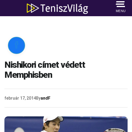
MENU

Nishikori címet védett
Memphisben
február 17, 2014
By
andF