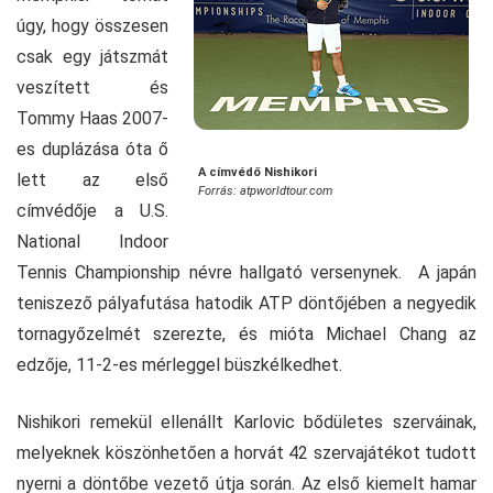
úgy, hogy összesen
csak egy játszmát
veszített és
Tommy Haas 2007-
es duplázása óta ő
A címvédő Nishikori
lett az első
Forrás: atpworldtour.com
címvédője a U.S.
National Indoor
Tennis Championship névre hallgató versenynek. A japán
teniszező pályafutása hatodik ATP döntőjében a negyedik
tornagyőzelmét szerezte, és mióta Michael Chang az
edzője, 11-2-es mérleggel büszkélkedhet.
Nishikori remekül ellenállt Karlovic bődületes szerváinak,
melyeknek köszönhetően a horvát 42 szervajátékot tudott
nyerni a döntőbe vezető útja során. Az első kiemelt hamar