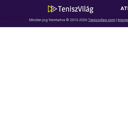
AT
Minden jog fenntartva © 2013-2026
Teniszvilag.com
|
Impre