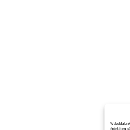
Weboldalunk 
érdekében sü