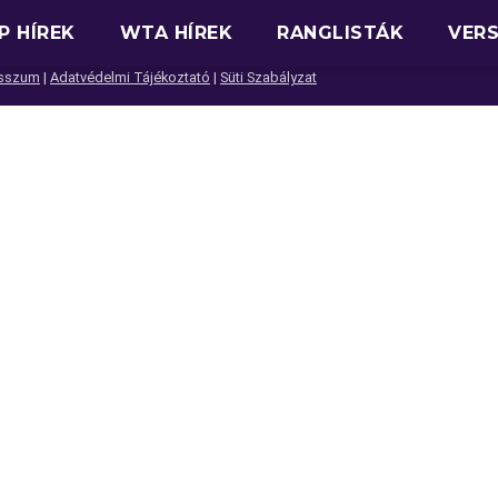
P HÍREK
WTA HÍREK
RANGLISTÁK
VER
sszum
|
Adatvédelmi Tájékoztató
|
Süti Szabályzat