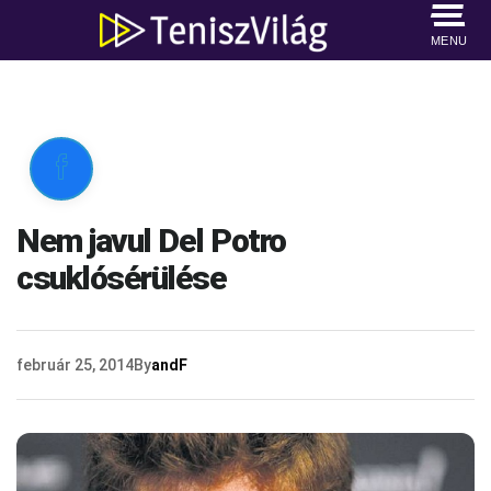
MENU

Nem javul Del Potro
csuklósérülése
február 25, 2014
By
andF