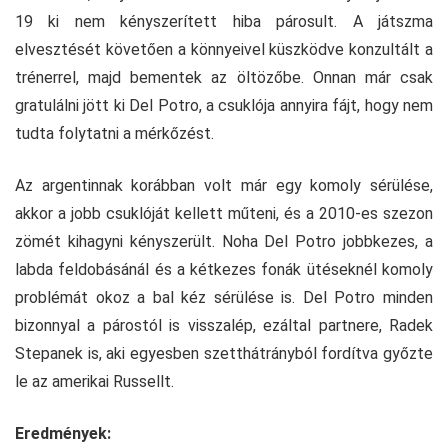
19 ki nem kényszerített hiba párosult. A játszma
elvesztését követően a könnyeivel küszködve konzultált a
trénerrel, majd bementek az öltözőbe. Onnan már csak
gratulálni jött ki Del Potro, a csuklója annyira fájt, hogy nem
tudta folytatni a mérkőzést.
Az argentinnak korábban volt már egy komoly sérülése,
akkor a jobb csuklóját kellett műteni, és a 2010-es szezon
zömét kihagyni kényszerült. Noha Del Potro jobbkezes, a
labda feldobásánál és a kétkezes fonák ütéseknél komoly
problémát okoz a bal kéz sérülése is. Del Potro minden
bizonnyal a párostól is visszalép, ezáltal partnere, Radek
Stepanek is, aki egyesben szetthátrányból fordítva győzte
le az amerikai Russellt.
Eredmények: