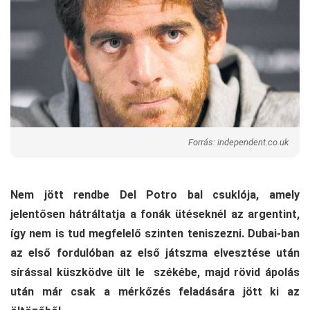
Forrás: independent.co.uk
Nem jött rendbe Del Potro bal csuklója, amely
jelentősen hátráltatja a fonák ütéseknél az argentint,
így nem is tud megfelelő szinten teniszezni. Dubai-ban
az első fordulóban az első játszma elvesztése után
sírással küszködve ült le székébe, majd rövid ápolás
után már csak a mérkőzés feladására jött ki az