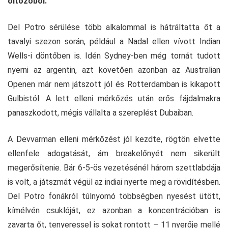
öltözőből.
Del Potro sérülése több alkalommal is hátráltatta őt a
tavalyi szezon során, például a Nadal ellen vívott Indian
Wells-i döntőben is. Idén Sydney-ben még tornát tudott
nyerni az argentin, azt követően azonban az Australian
Openen már nem játszott jól és Rotterdamban is kikapott
Gulbistól. A lett elleni mérkőzés után erős fájdalmakra
panaszkodott, mégis vállalta a szereplést Dubaiban.
A Devvarman elleni mérkőzést jól kezdte, rögtön elvette
ellenfele adogatását, ám breakelőnyét nem sikerült
megerősítenie. Bár 6-5-ös vezetésénél három szettlabdája
is volt, a játszmát végül az indiai nyerte meg a rövidítésben.
Del Potro fonákról túlnyomó többségben nyesést ütött,
kímélvén csuklóját, ez azonban a koncentrációban is
zavarta őt, tenyeressel is sokat rontott – 11 nyerője mellé