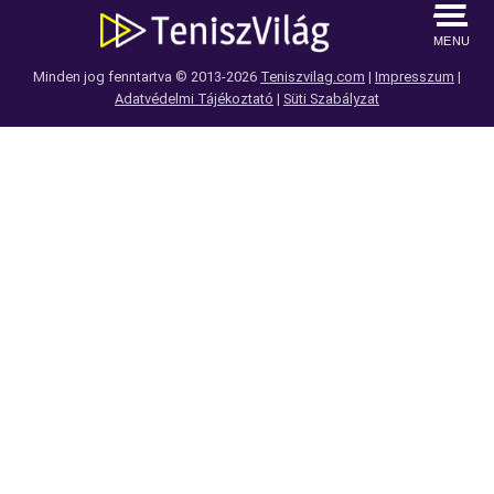
MENU
Minden jog fenntartva © 2013-2026
Teniszvilag.com
|
Impresszum
|
Adatvédelmi Tájékoztató
|
Süti Szabályzat