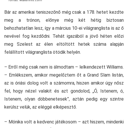
forrás: wtatennis.com
Bár az amerikai teniszezőnő még csak a 178. hetet kezdte
meg a trónon, előnye még két hétig biztosan
behozhatatlan lesz, így a március 10-ei világranglista is az ő
nevével fog kezdődni. Tehát igazából a jövő héten előzi
meg Szelest az élen eltöltött hetek száma alapján
felállított világranglista ötödik helyén.
– Erről még csak nem is álmodtam – lelkendezett Williams.
– Emlékszem, amikor megelőztem őt a Grand Slam listán,
az is óriási dolog volt a számomra, hiszen amikor úgy nősz
fel, hogy nézel valakit és azt gondolod, „Ó, Istenem, ó,
Istenem, olyan döbbenetesek”, aztán pedig egy szintre
kerülsz velük, az eléggé elképesztő.
– Mónika volt a kedvenc játékosom – azt hiszem, mindenki