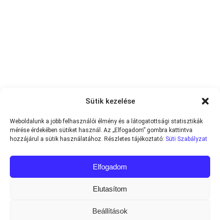
Sütik kezelése
Weboldalunk a jobb felhasználói élmény és a látogatottsági statisztikák
mérése érdekében sütiket használ. Az „Elfogadom” gombra kattintva
hozzájárul a sütik használatához. Részletes tájékoztató:
Süti Szabályzat
Elfogadom
Elutasítom
Beállítások
Minden jog fenntartva © 2013-2026
Teniszvilag.com
|
Impresszum
|