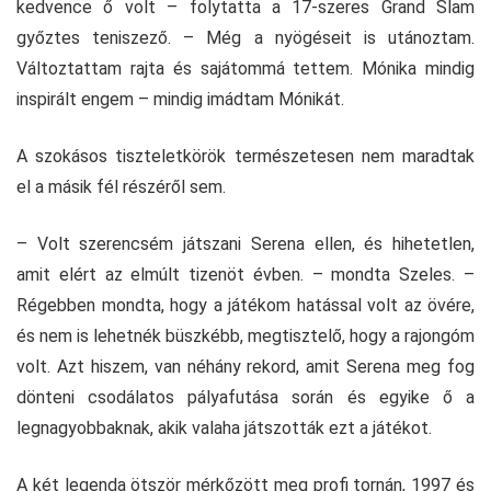
kedvence ő volt – folytatta a 17-szeres Grand Slam
győztes teniszező. – Még a nyögéseit is utánoztam.
Változtattam rajta és sajátommá tettem. Mónika mindig
inspirált engem – mindig imádtam Mónikát.
A szokásos tiszteletkörök természetesen nem maradtak
el a másik fél részéről sem.
– Volt szerencsém játszani Serena ellen, és hihetetlen,
amit elért az elmúlt tizenöt évben. – mondta Szeles. –
Régebben mondta, hogy a játékom hatással volt az övére,
és nem is lehetnék büszkébb, megtisztelő, hogy a rajongóm
volt. Azt hiszem, van néhány rekord, amit Serena meg fog
dönteni csodálatos pályafutása során és egyike ő a
legnagyobbaknak, akik valaha játszották ezt a játékot.
A két legenda ötször mérkőzött meg profi tornán, 1997 és