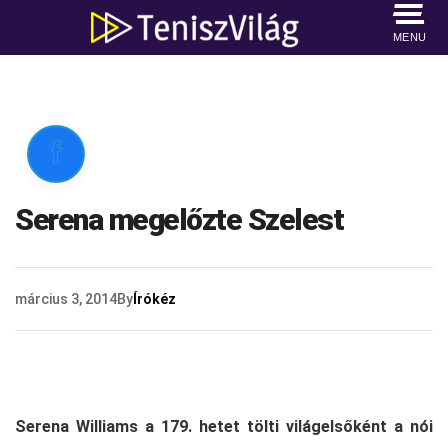
MENU

Serena megelőzte Szelest
március 3, 2014
By
Írókéz
Serena Williams a 179. hetet tölti világelsőként a nói