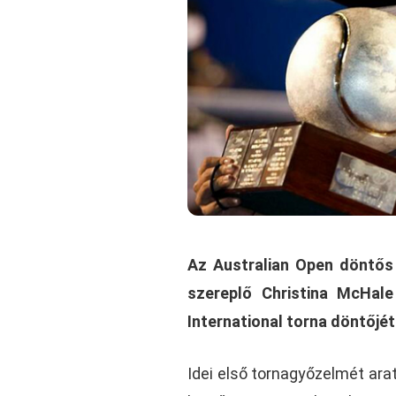
Az Australian Open döntős
szereplő Christina McHal
International torna döntőjét
Idei első tornagyőzelmét ara