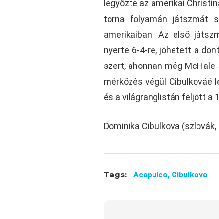
legyőzte az amerikai Christi
torna folyamán játszmát s
amerikaiban. Az első játsz
nyerte 6-4-re, jöhetett a dönt
szert, ahonnan még McHale 5-
mérkőzés végül Cibulkováé le
és a világranglistán feljött a 1
Dominika Cibulkova (szlovák, 
Tags:
Acapulco,
Cibulkova