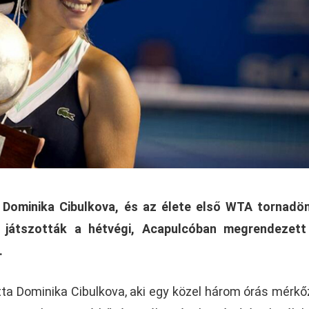
 Dominika Cibulkova, és az élete első WTA tornadö
e játszották a hétvégi, Acapulcóban megrendezet
.
tta Dominika Cibulkova, aki egy közel három órás mérk