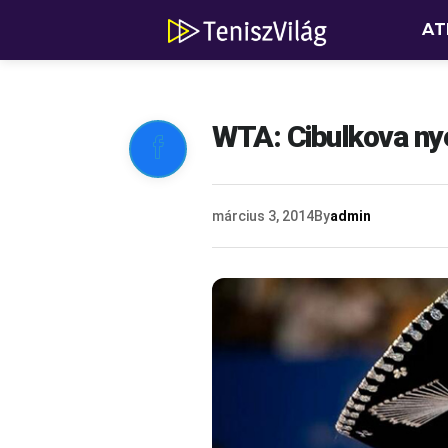
AT
WTA: Cibulkova ny

március 3, 2014
By
admin