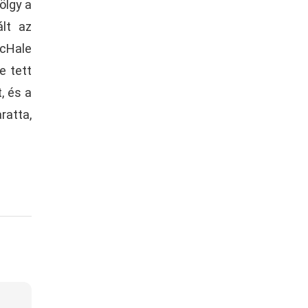
ölgy a
lt az
McHale
e tett
, és a
ratta,