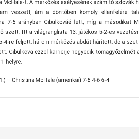
na McHale-t. A mérkőzés esélyesének számító szlovák h
em veszett, ám a döntőben komoly ellenfelére talá
ma 7-6 arányban Cibulkováé lett, míg a másodikat 
ő szett. Itt a világranglista 13. játékos 5-2-es vezetésr
4-re feljött, három mérkőzéslabdát hárított, de a szett
tt. Cibulkova ezzel karrierje negyedik tornagyőzelmét a
1. helyre.
1.) – Christina McHale (amerikai) 7-6 4-6 6-4