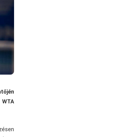
ntőjén
t WTA
őzésen