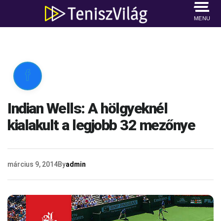
MENU

Indian Wells: A hölgyeknél
kialakult a legjobb 32 mezőnye
március 9, 2014
By
admin