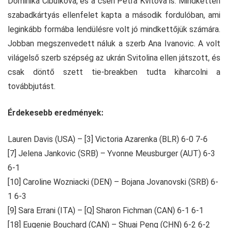
Dominika Cibulkova, és a cseh Petra Kvitova is. Mindketten
szabadkártyás ellenfelet kapta a második fordulóban, ami
leginkább formába lendülésre volt jó mindkettőjük számára.
Jobban megszenvedett náluk a szerb Ana Ivanovic. A volt
világelső szerb szépség az ukrán Svitolina ellen játszott, és
csak döntő szett tie-breakben tudta kiharcolni a
továbbjutást.
Érdekesebb eredmények:
Lauren Davis (USA) – [3] Victoria Azarenka (BLR) 6-0 7-6
[7] Jelena Jankovic (SRB) – Yvonne Meusburger (AUT) 6-3
6-1
[10] Caroline Wozniacki (DEN) – Bojana Jovanovski (SRB) 6-
1 6-3
[9] Sara Errani (ITA) – [Q] Sharon Fichman (CAN) 6-1 6-1
[18] Eugenie Bouchard (CAN) – Shuai Peng (CHN) 6-2 6-2