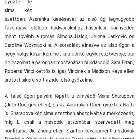
győzte le
sima két
szettben. Azarenka kiesésével az alsó ág legnagyobb
favoritjává előlépő Radwanskához hasonlóan könnyedén
ment tovább a román Simona Halep, Jelena Jankovic és
Caroline Wozniacki is. A sorsolást elnézve az alsó ágon a
négy hölgy közül kerülhet ki a döntő egyik résztvevője, bár
beleszólhat a párosban mostanában bukdácsoló Sara Errani,
Roberta Vinci kettős is, igaz Vincinek a Madison Keys ellen
aratott sikere volt az idei első győzelme.
A felső ágon pályára lépett a címvédő Maria Sharapova
(Julia Goerges ellen), és az Australian Open győztes Na Li
is. Sharapova két sima szettben abszolválta a mérkőzését,
míg Li csak a második játszmában szenvedett meg
honfitársa, Jie Zheng ellen. Szintén továbbment a szlovák