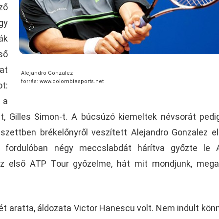
ző
gy
ák
ső
at
Alejandro Gonzalez
forrás: www.colombiasports.net
t:
 a
jét, Gilles Simon-t. A búcsúzó kiemeltek névsorát pedi
 szettben brékelőnyről veszített Alejandro Gonzalez el
ő fordulóban négy meccslabdát hárítva győzte le A
lez első ATP Tour győzelme, hát mit mondjunk, meg
t aratta, áldozata Victor Hanescu volt. Nem indult kön