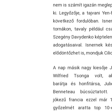
nem is számít igazán meglep
ki. Legyőzője, a tajvani Yen
következő fordulóban. Isn
tornákon, tavaly például c
Szegény Davydenko képtelen v
adogatásaival. Isnernek ké
elődöntőzhet is, mondjuk Cilic
A nap másik nagy kiesője J
Wilfried Tsonga volt, ak
barátja és honfitársa, Juli
Benneteau búcsúztatott.
jókezű francia ezzel már 1
győzelmét aratta top 10-