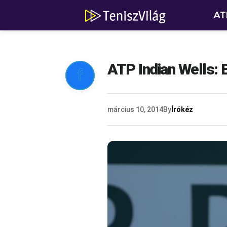
AT
ATP Indian Wells: 

március 10, 2014
By
Írókéz