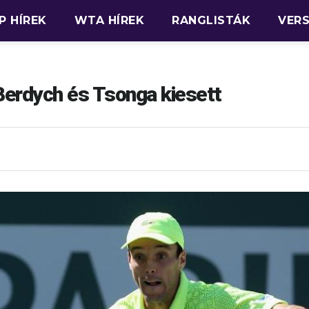
P HÍREK
WTA HÍREK
RANGLISTÁK
VER
Berdych és Tsonga kiesett