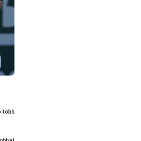
ó több
yobbat