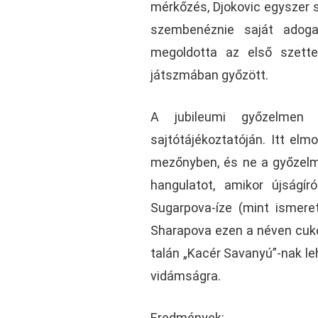
mérkőzés, Djokovic egyszer se
szembenéznie saját adoga
megoldotta az első szette
játszmában győzött.
A jubileumi győzelmen f
sajtótájékoztatóján. Itt elm
mezőnyben, és ne a győzelme
hangulatot, amikor újságír
Sugarpova-íze (mint ismeret
Sharapova ezen a néven cukork
talán „Kacér Savanyú”-nak le
vidámságra.
Eredmények: