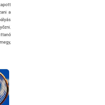
kapott
zani a
ályás
yőzni.
attanó
 megy,