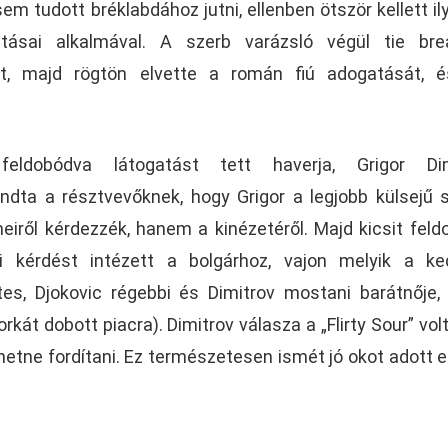
m tudott bréklabdához jutni, ellenben ötször kellett il
tásai alkalmával. A szerb varázsló végül tie bre
t, majd rögtön elvette a román fiú adogatását, é
eldobódva látogatást tett haverja, Grigor Dim
ondta a résztvevőknek, hogy Grigor a legjobb külsejű 
iről kérdezzék, hanem a kinézetéről. Majd kicsit feld
ói kérdést intézett a bolgárhoz, vajon melyik a k
es, Djokovic régebbi és Dimitrov mostani barátnője,
át dobott piacra). Dimitrov válasza a „Flirty Sour” volt
hetne fordítani. Ez természetesen ismét jó okot adott e