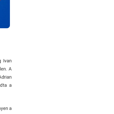
g Ivan
len. A
drian
adta a
nyen a