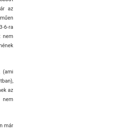
ár az
elműen
3-6-ra
nt nem
mének
 (ami
tban),
nek az
!) nem
an már