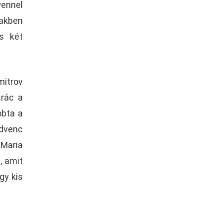
yennel
akben
s két
itrov
srác a
obta a
edvenc
 Maria
, amit
gy kis