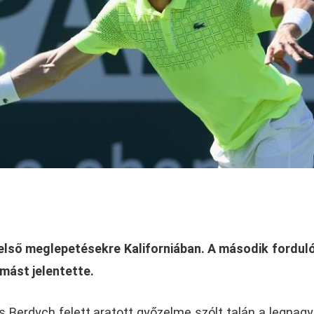
 első meglepetésekre Kaliforniában. A második fordul
mást jelentette.
 Berdych felett aratott győzelme szólt talán a legnag