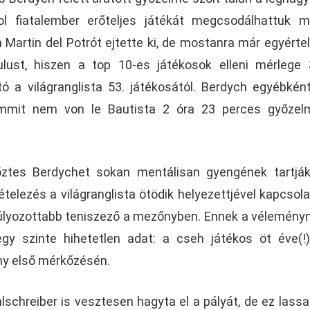
l fiatalember erőteljes játékát megcsodálhattuk m
 Martin del Potrót ejtette ki, de mostanra már egyért
ulust, hiszen a top 10-es játékosok elleni mérlege 
 a világranglista 53. játékosától. Berdych egyébké
semmit nem von le Bautista 2 óra 23 perces győzel
ztes Berdychet sokan mentálisan gyengének tartják
telezés a világranglista ötödik helyezettjével kapcsola
súlyozottabb teniszező a mezőnyben. Ennek a vélemény
 egy szinte hihetetlen adat: a cseh játékos öt éve(
ny első mérkőzésén.
hlschreiber is vesztesen hagyta el a pályát, de ez lass