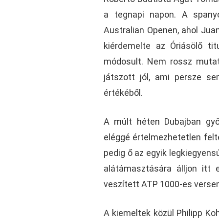
a tegnapi napon. A spanyo
Australian Openen, ahol Juan
kiérdemelte az Óriásölő tit
módosult. Nem rossz mutató
játszott jól, ami persze 
értékéből.
A múlt héten Dubajban győ
eléggé értelmezhetetlen felté
pedig ő az egyik legkiegyen
alátámasztására álljon itt
veszített ATP 1000-es verse
A kiemeltek közül Philipp Ko