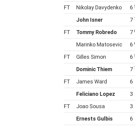
FT
Nikolay Davydenko
6
John Isner
7
FT
Tommy Robredo
7
Marinko Matosevic
6
FT
Gilles Simon
6
Dominic Thiem
7
FT
James Ward
6
Feliciano Lopez
3
FT
Joao Sousa
3
Ernests Gulbis
6