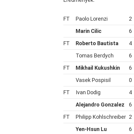
FT
Paolo Lorenzi
2
Marin Cilic
6
FT
Roberto Bautista
4
Tomas Berdych
6
FT
Mikhail Kukushkin
6
Vasek Pospisil
0
FT
Ivan Dodig
4
Alejandro Gonzalez
6
FT
Philipp Kohlschreiber
2
Yen-Hsun Lu
6