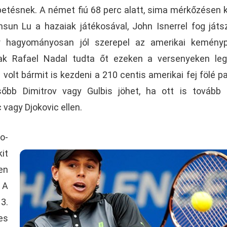
etésnek. A német fiú 68 perc alatt, sima mérkőzésen 
-hsun Lu a hazaiak játékosával, John Isnerrel fog játs
er hagyományosan jól szerepel az amerikai keményp
sak Rafael Nadal tudta őt ezeken a versenyeken leg
olt bármit is kezdeni a 210 centis amerikai fej fölé p
sőbb Dimitrov vagy Gulbis jöhet, ha ott is tovább
 vagy Djokovic ellen.
o-
it
en
 A
3.
es