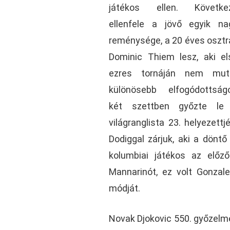
játékos ellen. Követke
ellenfele a jövő egyik na
reménysége, a 20 éves osztr
Dominic Thiem lesz, aki el
ezres tornáján nem mut
különösebb elfogódottságo
két szettben győzte le
világranglista 23. helyezett
Dodiggal zárjuk, aki a döntő
kolumbiai játékos az előz
Mannarinót, ez volt Gonza
módját.
Novak Djokovic 550. győzelmé