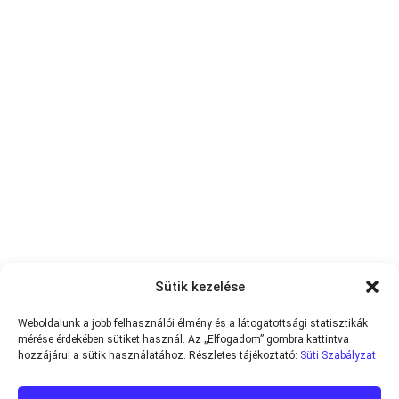
Sütik kezelése
Minden jog fenntartva © 2013-2026
Teniszvilag.com
|
Impresszum
|
Weboldalunk a jobb felhasználói élmény és a látogatottsági statisztikák
Adatvédelmi Tájékoztató
|
Süti Szabályzat
mérése érdekében sütiket használ. Az „Elfogadom” gombra kattintva
hozzájárul a sütik használatához. Részletes tájékoztató:
Süti Szabályzat