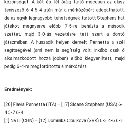
közönséget. A két és fél óráig tartó meccsen az olasz
teniszező 6-4 5-4 után már a mérkőzésért adogathatott,
de az egyik legnagyobb tehetségnek tartott Stephens hat
játékot megnyerve előbb 7-5-re behúzta a második
szettet, majd 3-0-ás vezetésre tett szert a döntő
játszmában. A huszadik helyen kiemelt Pennetta a szél
segítségével (ami nem is segítség volt, inkább csak ő
alkalmazkodott hozzá jobban) előbb kiegyenlített, majd
pedig 6-4-re megfordította a mérkőzést.
Eredmények:
[20] Flavia Pennetta (ITA) – [17] Sloane Stephens (USA) 6-
4 5-7 6-4
[1] Na Li (CHN) – [12] Dominika Cibulkova (SVK) 6-3 4-6 6-3