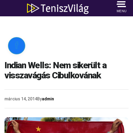
MENU

Indian Wells: Nem sikerült a
visszavágás Cibulkovának
március 14, 2014
By
admin