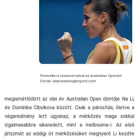
Pennetta is revansot vehet az Australian Openért
Forrás: www.washingtonpost.com
megismétlődött az idei év Australian Open döntője Na Li,
és Dominika Cibulkova között. Csak a párosítás, illetve a
végeredmény lett ugyanaz, a mérkőzés maga sokkal
izgalmasabbra sikeredett, mint a melbourne-i. Az első
játszmát az eddigi öt mérkőzésüket megnyerő Li kezdte