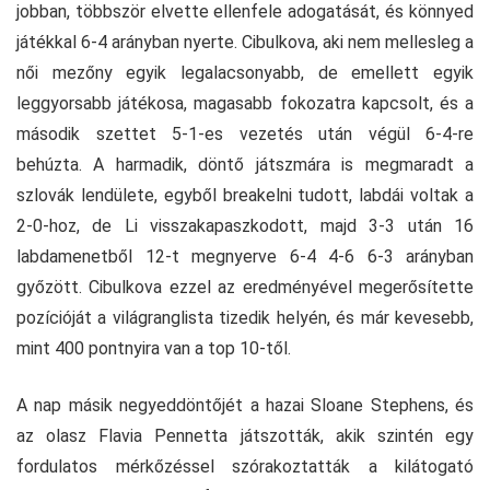
jobban, többször elvette ellenfele adogatását, és könnyed
játékkal 6-4 arányban nyerte. Cibulkova, aki nem mellesleg a
női mezőny egyik legalacsonyabb, de emellett egyik
leggyorsabb játékosa, magasabb fokozatra kapcsolt, és a
második szettet 5-1-es vezetés után végül 6-4-re
behúzta. A harmadik, döntő játszmára is megmaradt a
szlovák lendülete, egyből breakelni tudott, labdái voltak a
2-0-hoz, de Li visszakapaszkodott, majd 3-3 után 16
labdamenetből 12-t megnyerve 6-4 4-6 6-3 arányban
győzött. Cibulkova ezzel az eredményével megerősítette
pozícióját a világranglista tizedik helyén, és már kevesebb,
mint 400 pontnyira van a top 10-től.
A nap másik negyeddöntőjét a hazai Sloane Stephens, és
az olasz Flavia Pennetta játszották, akik szintén egy
fordulatos mérkőzéssel szórakoztatták a kilátogató