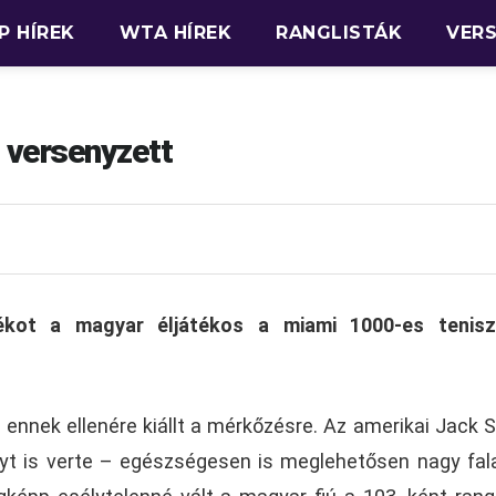
P HÍREK
WTA HÍREK
RANGLISTÁK
VER
 versenyzett
átékot a magyar éljátékos a miami 1000-es tenisz
, ennek ellenére kiállt a mérkőzésre. Az amerikai Jack 
yt is verte – egészségesen is meglehetősen nagy fala