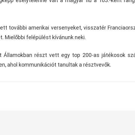
égképp esélytelenné vált a magyar fiú a 103.-ként rang
tt további amerikai versenyeket, visszatér Franciaors
ót. Mielőbbi felépülést kívánunk neki.
t Államokban részt vett egy top 200-as játékosok s
, ahol kommunikációt tanultak a résztvevők.