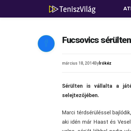
AT
Fucsovics sérülten

március 18, 2014
By
Írókéz
Sérülten is vállalta a j
selejtezőjében.
Marci térdsérüléssel bajlódik
aki idén már Haast és Vesel