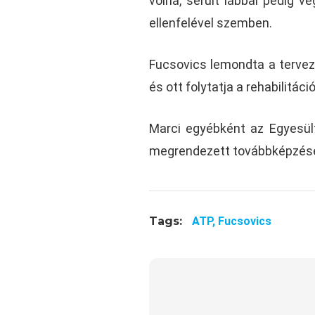
volna, sérült lábbal pedig v
ellenfelével szemben.
Fucsovics lemondta a terveze
és ott folytatja a rehabilitáci
Marci egyébként az Egyesül
megrendezett továbbképzésen
Tags:
ATP,
Fucsovics