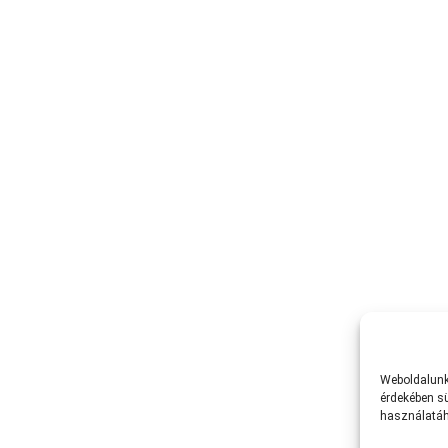
Weboldalunk 
érdekében sü
használatáh