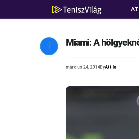
AT
Miami: A hölgyekné

március 24, 2014
By
Attila