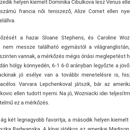
izedik helyen kiemelt Dominika Cibulkova lesz Venus elle
számú francia női teniszező, Alize Cornet ellen nye
lállva.
őzését a hazai Sloane Stephens, és Caroline Wozn
os nem messze található egymástól a világranglistán
ó szinten vannak, a mérkőzés mégis óriási meglepetést h
dán hölgy könnyedén, 6-1 6-0 arányban legyőzte a jövő
ackinak jó esélye van a további menetelésre is, hi
acélos Varvara Lepchenkoval játszik, bár az amerik
kovic ellen tudott nyerni. Na jó, Wozniacki idei teljesít
telmű ez a mérkőzés.
 ág két legnagyobb favoritja, a második helyen kiemelt 
szka Radwanska. A kínai játékos az amerikai Madison