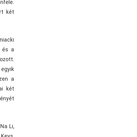
nfele.
rt két
iacki
, és a
ozott.
 egyik
szen a
ai két
ményét
Na Li,
 Keys,