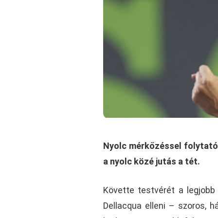
Nyolc mérkőzéssel folytató
a nyolc közé jutás a tét.
Követte testvérét a legjobb
Dellacqua elleni – szoros,