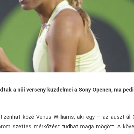
dtak a női verseny küzdelmei a Sony Openen, ma ped
 tizenhat közé Venus Williams, aki egy – az ausztrál
 három szettes mérkőzést tudhat maga mögött. A köv