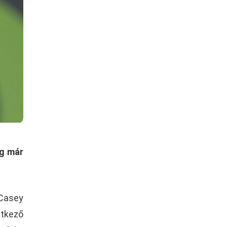
ig már
 Casey
etkező