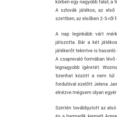
körben egy nagyobb falat, a t
A szlovák játékos, az első 
szettben, az elsőben 2-5-ről fe
A nap leginkább várt mérk
játszotta. Bár a két játék
játékerőt tekintve is hasonl
A csapnivaló formában lévő 
legnagyobb ígéretét. Wozni
tizenhat között a nem túl 
fordulóval ezelőtt Jelena Jan
elnézve mégsem olyan egyér
Szintén továbbjutott az alsó
és a harmadik kiemelt Agnie