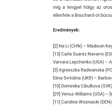
míg a lengyel hölgy az oro
ellenfele a Bouchard-ot búcsú
Eredmények:
[2] Na Li (CHN) – Madison Ke
[15] Carla Suarez Navarro (ES
Varvara Lepchenko (USA) – Aj
[3] Agnieszka Radwanska (POL
Elina Svitolina (UKR) – Barbo
[10] Dominika Cibulkova (SVK)
[29] Venus Williams (USA) – [
[11] Caroline Wozniacki (DEN)