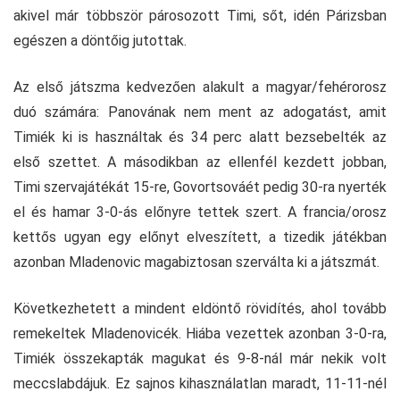
akivel már többször párosozott Timi, sőt, idén Párizsban
egészen a döntőig jutottak.
Az első játszma kedvezően alakult a magyar/fehérorosz
duó számára: Panovának nem ment az adogatást, amit
Timiék ki is használtak és 34 perc alatt bezsebelték az
első szettet. A másodikban az ellenfél kezdett jobban,
Timi szervajátékát 15-re, Govortsováét pedig 30-ra nyerték
el és hamar 3-0-ás előnyre tettek szert. A francia/orosz
kettős ugyan egy előnyt elveszített, a tizedik játékban
azonban Mladenovic magabiztosan szerválta ki a játszmát.
Következhetett a mindent eldöntő rövidítés, ahol tovább
remekeltek Mladenovicék. Hiába vezettek azonban 3-0-ra,
Timiék összekapták magukat és 9-8-nál már nekik volt
meccslabdájuk. Ez sajnos kihasználatlan maradt, 11-11-nél