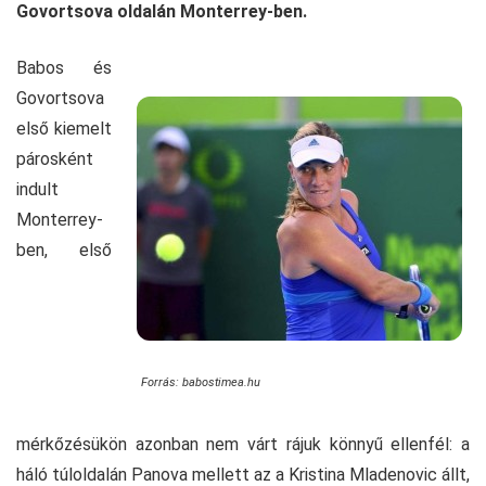
Govortsova oldalán
Monterrey-ben
.
Babos és
Govortsova
első kiemelt
párosként
indult
Monterrey-
ben, első
Forrás: babostimea.hu
mérkőzésükön azonban nem várt rájuk könnyű ellenfél: a
háló túloldalán Panova mellett az a Kristina Mladenovic állt,