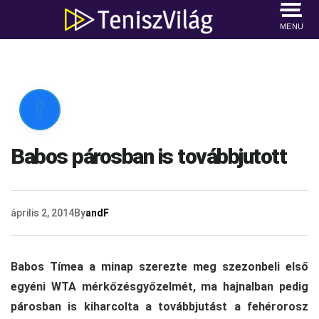
MENU

Babos párosban is továbbjutott
április 2, 2014
By
andF
Babos Tímea a minap szerezte meg szezonbeli első
egyéni WTA mérkőzésgyőzelmét, ma hajnalban pedig
párosban is kiharcolta a továbbjutást a fehérorosz