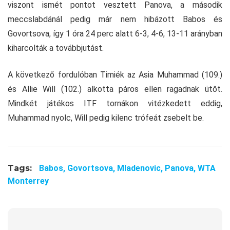
viszont ismét pontot vesztett Panova, a második
meccslabdánál pedig már nem hibázott Babos és
Govortsova, így 1 óra 24 perc alatt 6-3, 4-6, 13-11 arányban
kiharcolták a továbbjutást.
A következő fordulóban Timiék az Asia Muhammad (109.)
és Allie Will (102.) alkotta páros ellen ragadnak ütőt.
Mindkét játékos ITF tornákon vitézkedett eddig,
Muhammad nyolc, Will pedig kilenc trófeát zsebelt be.
Tags:
Babos,
Govortsova,
Mladenovic,
Panova,
WTA
Monterrey