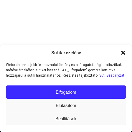
Sütik kezelése
Weboldalunk a jobb felhasználói élmény és a látogatottsági statisztikák
mérése érdekében sütiket használ. Az „Elfogadom” gombra kattintva
hozzájárul a sütik használatához. Részletes tájékoztató:
Süti Szabályzat
Elfogadom
Elutasítom
Beállítások
Minden jog fenntartva © 2013-2026
Teniszvilag.com
|
Impresszum
|
Adatvédelmi Tájékoztató
|
Süti Szabályzat