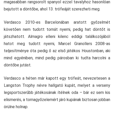
magasabban rangsorolt spanyol ezzel tavalyhoz hasonlóan
bejutott a döntőbe, ahol 13. trófeáját szerezheti meg.
Verdasco 2010-es Barcelonában aratott győzelmét
követően nem tudott tornát nyerni, pedig hat döntőt is
játszhatott. Almagro elleni kilenc eddigi találkozójából
hatot meg tudott nyerni, Marcel Granollers 2008-as
teljesítménye óta pedig ő az első játékos Houstonban, aki
mind egyéniben, mind pedig párosban ki tudta harcolni a
döntőbe jutást.
Verdasco a héten már kapott egy trófeát, nevezetesen a
Langston Trophy névre hallgató kupát, melyet a verseny
legsportszerűbb játékosának ítélnek oda – bár ez sem kis
elismerés, a tornagyőzelemért járó kupának biztosan jobban
örülne holnap.