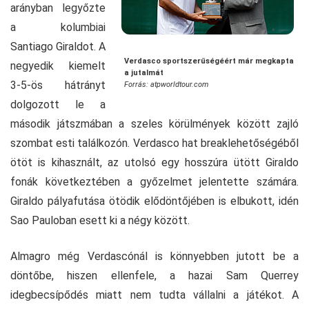
arányban legyőzte
a kolumbiai
Santiago Giraldot. A
Verdasco sportszerűségéért már megkapta
negyedik kiemelt
a jutalmát
3-5-ös hátrányt
Forrás: atpworldtour.com
dolgozott le a
második játszmában a szeles körülmények között zajló
szombat esti találkozón. Verdasco hat breaklehetőségéből
ötöt is kihasznált, az utolsó egy hosszúra ütött Giraldo
fonák következtében a győzelmet jelentette számára.
Giraldo pályafutása ötödik elődöntőjében is elbukott, idén
Sao Pauloban esett ki a négy között.
Almagro még Verdascónál is könnyebben jutott be a
döntőbe, hiszen ellenfele, a hazai Sam Querrey
idegbecsípődés miatt nem tudta vállalni a játékot. A