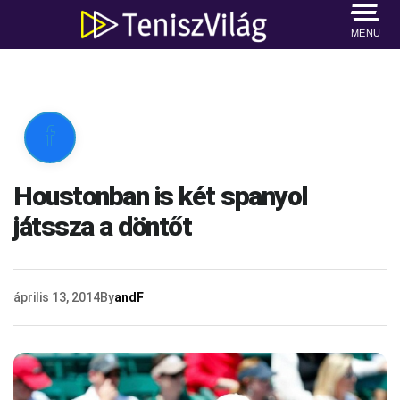
MENU

Houstonban is két spanyol
játssza a döntőt
április 13, 2014
By
andF