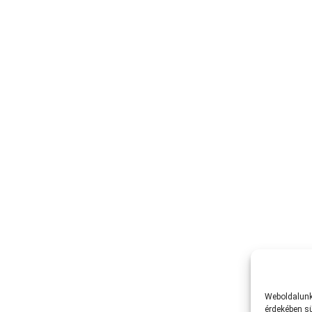
Weboldalunk 
érdekében sü