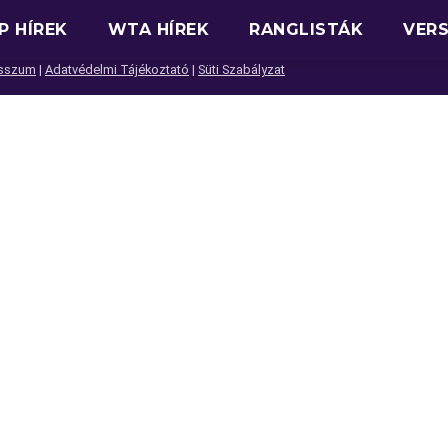
P HÍREK
WTA HÍREK
RANGLISTÁK
VER
sszum
|
Adatvédelmi Tájékoztató
|
Süti Szabályzat