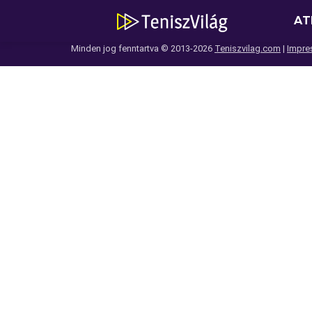
AT
Minden jog fenntartva © 2013-2026
Teniszvilag.com
|
Impre