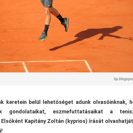
bp.blogspo
k keretein belül lehetőséget adunk olvasóinknak, 
k gondolataikat, eszmefuttatásaikat a tenisz
Elsőként Kapitány Zoltán (kyprios) írását olvashatját
!