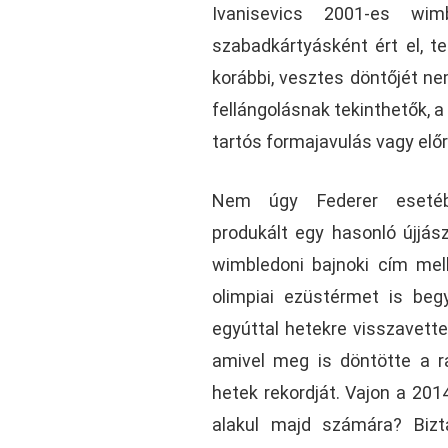
Ivanisevics 2001-es wim
szabadkártyásként ért el, t
korábbi, vesztes döntőjét ne
fellángolásnak tekinthetők,
tartós formajavulás vagy előr
Nem úgy Federer esetéb
produkált egy hasonló újjász
wimbledoni bajnoki cím mel
olimpiai ezüstérmet is beg
egyúttal hetekre visszavette
amivel meg is döntötte a ra
hetek rekordját. Vajon a 201
alakul majd számára? Bizt