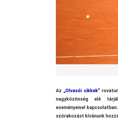
Az
„Olvasói cikkek”
rovatun
nagyközönség elé tárjá
eseményeivel kapcsolatban. 
szórakozást kívánunk hozzá