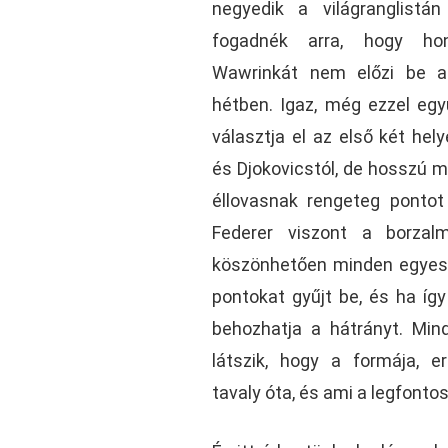
negyedik a világranglist
fogadnék arra, hogy honf
Wawrinkát nem előzi be a
hétben. Igaz, még ezzel egy
választja el az első két hel
és Djokovicstól, de hosszú 
éllovasnak rengeteg pontot
Federer viszont a borzal
köszönhetően minden egyes
pontokat gyűjt be, és ha így
behozhatja a hátrányt. Min
látszik, hogy a formája, er
tavaly óta, és ami a legfonto