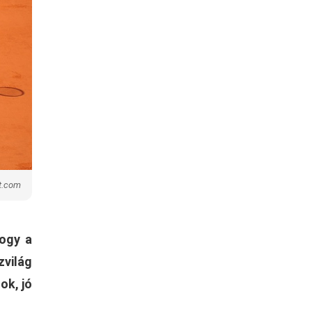
t.com
hogy a
világ
ok, jó