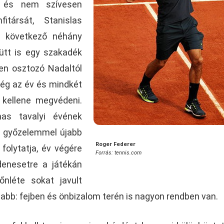
án és nem szívesen
itársát, Stanislas
 következő néhány
ütt is egy szakadék
yen osztozó Nadaltól
még az év és mindkét
 kellene megvédeni.
mas tavalyi évének
 győzelemmel újabb
Roger Federer
 folytatja, év végére
Forrás: tennis.com
denesetre a játékán
őnléte sokat javult
sabb: fejben és önbizalom terén is nagyon rendben van.