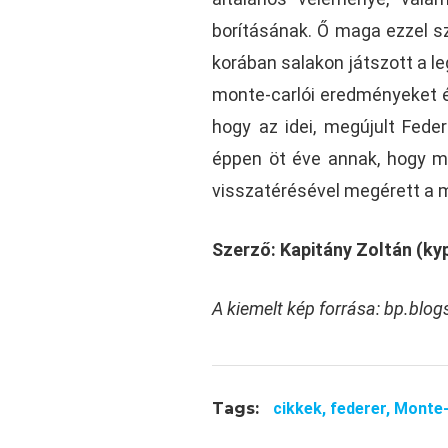
borításának. Ő maga ezzel sz
korában salakon játszott a le
monte-carlói eredményeket és 
hogy az idei, megújult Fede
éppen öt éve annak, hogy me
visszatérésével megérett a 
Szerző: Kapitány Zoltán (ky
A kiemelt kép forrása: bp.blo
Tags:
cikkek,
federer,
Monte-