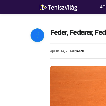
AT
Feder, Federer, Fe

április 14, 2014
By
andF