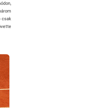
ódon,
 három
b csak
övette