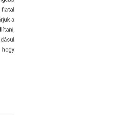
fiatal
rjuk a
ítani,
adásul
, hogy