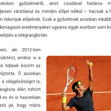
bledoni győzelméről, amit csodával határos m
eljesen váratlanul és minden előjel nélkül – hacsak a
m tekintjük előjelnek. Ezek a győzelmek azonban inkáb
 a kimagasló eredményeket ugyanis egyik esetben sem k
elépés a világranglistán.
en, aki 2012-ben
ületést, amikor is a
lé többek között az
yűjtötte. Ő azonban
 a világelsőséget is,
nglista élén töltött
4-es év is hasonlóan
ató jel, hogy máris