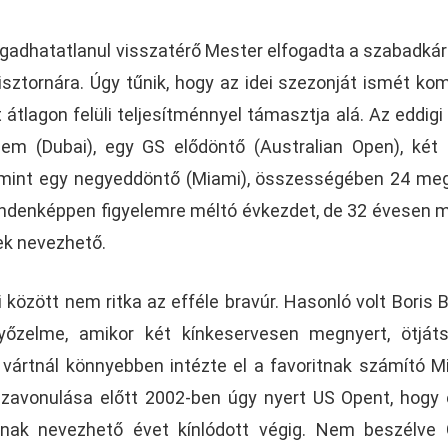
agadhatatlanul visszatérő Mester elfogadta a szabadkár
nisztornára. Úgy tűnik, hogy az idei szezonját ismét ko
t átlagon felüli teljesítménnyel támasztja alá. Az eddigi
em (Dubai), egy GS elődöntő (Australian Open), két
alamint egy negyeddöntő (Miami), összességében 24 me
indenképpen figyelemre méltó évkezdet, de 32 évesen 
nek nevezhető.
 között nem ritka az efféle bravúr. Hasonló volt Boris 
yőzelme, amikor két kínkeservesen megnyert, ötját
 vártnál könnyebben intézte el a favoritnak számító M
zavonulása előtt 2002-ben úgy nyert US Opent, hogy 
znak nevezhető évet kínlódott végig. Nem beszélve