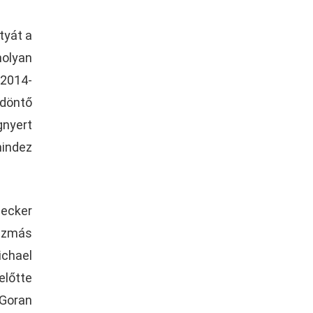
tyát a
molyan
 2014-
 döntő
gnyert
mindez
Becker
szmás
ichael
előtte
 Goran