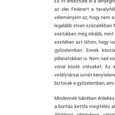
És itt érkeztünk el a lényegh
az idei Federert a tavalyit
véleményem az, hogy nem eze
legalább ötven százalékban fe
esetükben még inkább, mint 
esetében azt látom, hogy ism
győzelemben. Ennek köszön
pillanatokban is. Nem riad vi
vonal közeli ütéseket. Az 
vetélytársai ismét kénytelene
biztosak a győzelemben, ami 
Mindennek tükrében érdekes l
a borítás kettős megítélés a
általános véleménye, val