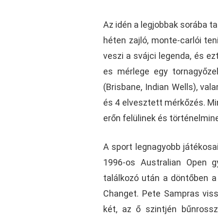
Az idén a legjobbak sorába t
héten zajló, monte-carlói te
veszi a svájci legenda, és ez
es mérlege egy tornagyőzel
(Brisbane, Indian Wells), v
és 4 elvesztett mérkőzés. M
erőn felülinek és történelmi
A sport legnagyobb játékosai
1996-os Australian Open g
találkozó után a döntőben a
Changet. Pete Sampras viss
két, az ő szintjén bűnross