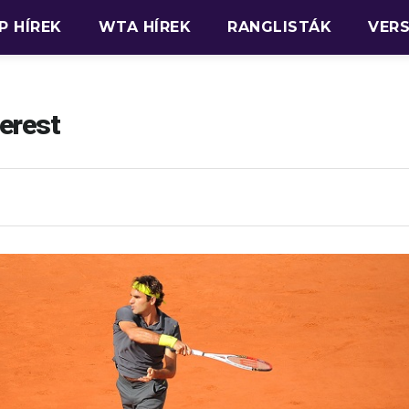
P HÍREK
WTA HÍREK
RANGLISTÁK
VER
derest