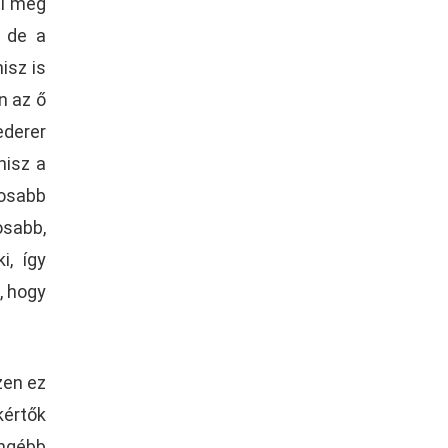
ti meg
, de a
isz is
n az ő
ederer
hisz a
osabb
osabb,
i, így
, hogy
zen ez
kértők
ngébb