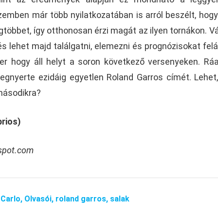
emben már több nyilatkozatában is arról beszélt, hogy 
gtöbbet, így otthonosan érzi magát az ilyen tornákon. Vá
lehet majd találgatni, elemezni és prognózisokat feláll
rer hogy áll helyt a soron következő versenyeken. Rá
gnyerte ezidáig egyetlen Roland Garros címét. Lehet
másodikra?
prios)
gspot.com
Carlo,
Olvasói,
roland garros,
salak