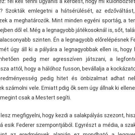
ez: fel kell tenni ugyanis a kérdést, hogy mi különbözte
ól? Szokták emlegetni a hátsérülését, az edzőváltást
k a meghatározók. Mint minden egyéni sportág, a ten
jben dől el. Még a legnagyobb játékosoknál is, sőt, talá
alacsonyabb szinten. Én a legnagyobb előrelépésnek F
ét úgy áll ki a pályára a legnagyobbak ellen is, hogy 
hetően pedig mer agresszíven játszani, a legfont
ssza attól, hogy a hálóhoz fusson, bevállalja a kockázat
eredményesség pedig hitet és önbizalmat adhat nek
k számolni vele. Emiatt pdig ők sem úgy állnak ki ellene
megint csak a Mestert segíti.
esz megfigyelni, hogy kezdi a salakpályás szezont, his
lá esik Federer szempontjából. Egyrészt a média, a sza
amint az eredmények alapján ez mondható a leggye