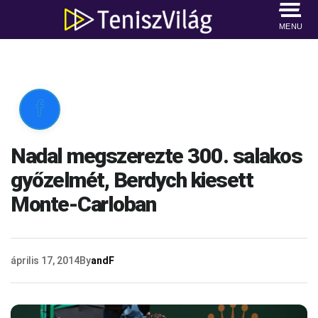
MENU

Nadal megszerezte 300. salakos
győzelmét, Berdych kiesett
Monte-Carloban
április 17, 2014
By
andF