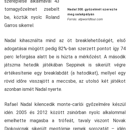
szereplése alkalmával 43
tornagyőzelmet zsebelt
Nadal 300. győzelmét szerezte
meg salakpályán
be, köztük nyolc Roland
Forrás: atpworldtour.com
Garros sikerrel.
Nadal kihasználta mind az öt breaklehetőségét, első
adogatásai mögött pedig 82%-ban szerzett pontot így 74
perc leforgása alatt be is húzta a mérkőzést. A második
játszma hetedik játékában Seppinek is sikerült végre
értékesítenie egy breaklabdát (a hatodikat), mellyel egy
rövid időre visszajött a meccsbe, az utolsó két játékot
azonban ismét Nadal nyerte.
Rafael Nadal kilencedik monte-carlói győzelmére készül
idén. 2005 és 2012 között zsinórban nyolc alkalommal
emelhette magasba a trófeát, tavaly viszont Novak
Djokovicnak sikerült megtörnie remek sorozatát – idén