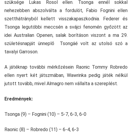
szüksége Lukas Rosol ellen. Tsonga ennél sokkal
nehezebben abszolválta a fordulót, Fabio Fognini ellen
szetthátrányból kellett visszakapaszkodnia. Federer és
Tsonga legutóbbi meccsén a svájci fenomén győzött az
idei Australian Openen, salak borításon viszont a ma 29.
születésnapját ünneplő Tsongáé volt az utolsó szó a
tavalyi Garroson.
A játéknap további mérkőzésein Raonic Tommy Robredo
ellen nyert két játszmában, Wawrinka pedig játék nélkül
jutott tovább, mivel Almagro nem vállalta a szereplést.
Eredmények:
Tsonga (9) – Fognini (10) – 5-7, 6-3, 6-0
Raonic (8) – Robredo (11) – 6-4, 6-3