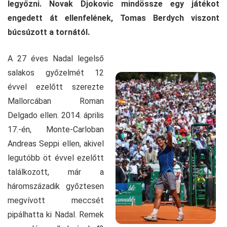
legyőzni. Novak Djokovic mindössze egy játékot
engedett át ellenfelének, Tomas Berdych viszont
búcsúzott a tornától.
A 27 éves Nadal legelső
salakos győzelmét 12
évvel ezelőtt szerezte
Mallorcában Roman
Delgado ellen. 2014. április
17.-én, Monte-Carloban
Andreas Seppi ellen, akivel
legutóbb öt évvel ezelőtt
találkozott, már a
háromszázadik győztesen
megvívott meccsét
pipálhatta ki Nadal. Remek