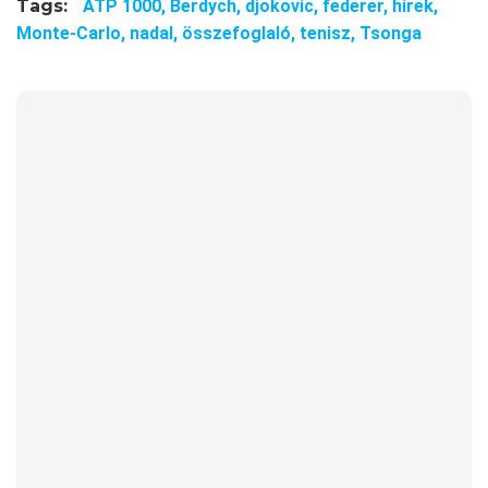
Tags:
ATP 1000,
Berdych,
djokovic,
federer,
hírek,
Monte-Carlo,
nadal,
összefoglaló,
tenisz,
Tsonga