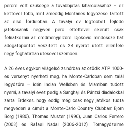
percre volt szüksége a továbbjutás kiharcolásához – ez
kettővel több, mint ameddig Montanes legyőzése tartott
az első fordulóban. A tavalyi év legtöbbet fejlődő
játékosának negyven perc elteltével sikerült csak
feliratkoznia az eredményjelzőre. Djokovic mindössze hat
adogatópontot veszített és 24 nyerőt ütött ellenfele
négy foghatatlan ütésével szemben.
A 26 éves egykori világelső zsinórban az ötödik ATP 1000-
es versenyt nyerheti meg, ha Monte-Carloban sem talál
legyőzőre – idén Indian Wellsben és Miamiban tudott
nyerni, a tavalyi évet pedig a Sanghaji és Párizsi diadalokkal
zárta. Érdekes, hogy eddig még csak négy játékos tudta
megvédeni a címét a Monte-Carlo Country Clubban: Bjorn
Borg (1980), Thomas Muster (1996), Juan Carlos Ferrero
(2003) és Rafael Nadal (2006-2012). Tornagyőzelme