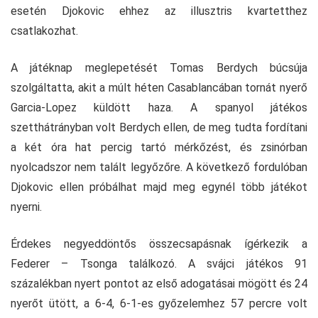
esetén Djokovic ehhez az illusztris kvartetthez
csatlakozhat.
A játéknap meglepetését Tomas Berdych búcsúja
szolgáltatta, akit a múlt héten Casablancában tornát nyerő
Garcia-Lopez küldött haza. A spanyol játékos
szetthátrányban volt Berdych ellen, de meg tudta fordítani
a két óra hat percig tartó mérkőzést, és zsinórban
nyolcadszor nem talált legyőzőre. A következő fordulóban
Djokovic ellen próbálhat majd meg egynél több játékot
nyerni.
Érdekes negyeddöntős összecsapásnak ígérkezik a
Federer – Tsonga találkozó. A svájci játékos 91
százalékban nyert pontot az első adogatásai mögött és 24
nyerőt ütött, a 6-4, 6-1-es győzelemhez 57 percre volt