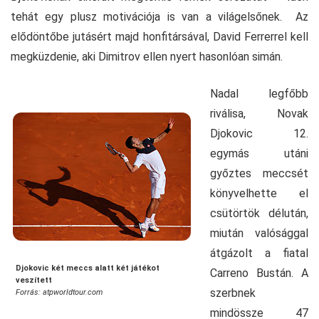
tehát egy plusz motivációja is van a világelsőnek. Az
elődöntőbe jutásért majd honfitársával, David Ferrerrel kell
megküzdenie, aki Dimitrov ellen nyert hasonlóan simán.
Nadal legfőbb
riválisa, Novak
Djokovic 12.
egymás utáni
győztes meccsét
könyvelhette el
csütörtök délután,
miután valósággal
átgázolt a fiatal
Djokovic két meccs alatt két játékot
Carreno Bustán. A
veszített
szerbnek
Forrás: atpworldtour.com
mindössze 47