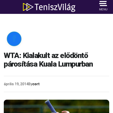
MENU

WTA: Kialakult az elődöntő
párosítása Kuala Lumpurban
április 19, 2014
By
cort