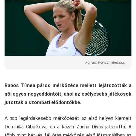
Forrás: www.zimbio.com
Babos Tímea páros mérkőzése mellett lejátszották a
női egyes negyeddöntőit, ahol az esélyesebb játékosok
jutottak a szombati elődöntőkbe.
A nap legérdekesebb mérkőzését az első helyen kiemelt
Dominika Cibulkova, és a kazah Zarina Diyas játszotta. A
több mint két és fél órás mérkőzés első játszmájában az