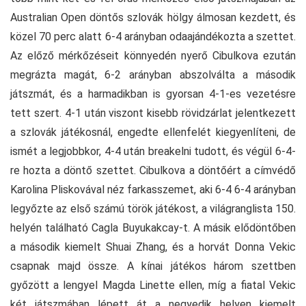
Australian Open döntős szlovák hölgy álmosan kezdett, és
közel 70 perc alatt 6-4 arányban odaajándékozta a szettet.
Az előző mérkőzéseit könnyedén nyerő Cibulkova ezután
megrázta magát, 6-2 arányban abszolválta a második
játszmát, és a harmadikban is gyorsan 4-1-es vezetésre
tett szert. 4-1 után viszont kisebb rövidzárlat jelentkezett
a szlovák játékosnál, engedte ellenfelét kiegyenlíteni, de
ismét a legjobbkor, 4-4 után breakelni tudott, és végül 6-4-
re hozta a döntő szettet. Cibulkova a döntőért a címvédő
Karolina Pliskovával néz farkasszemet, aki 6-4 6-4 arányban
legyőzte az első számú török játékost, a világranglista 150.
helyén található Cagla Buyukakcay-t. A másik elődöntőben
a második kiemelt Shuai Zhang, és a horvát Donna Vekic
csapnak majd össze. A kínai játékos három szettben
győzött a lengyel Magda Linette ellen, míg a fiatal Vekic
két játszmában lépett át a negyedik helyen kiemelt