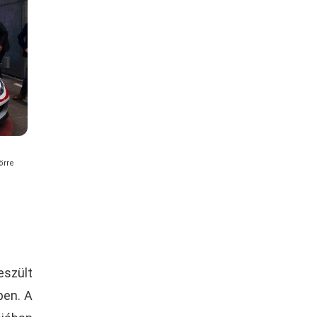
örre
szült
ben. A