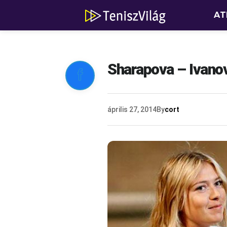
AT
Sharapova – Ivanov

április 27, 2014
By
cort