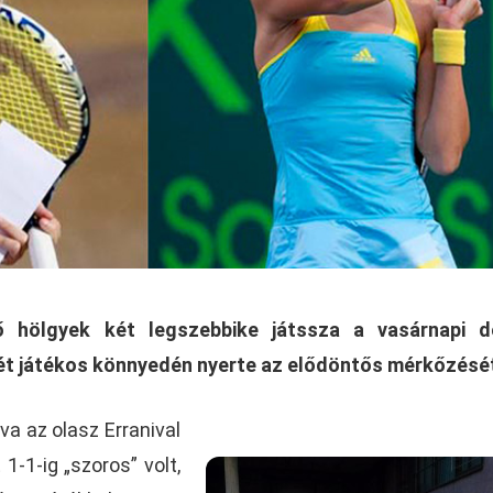
ő hölgyek két legszebbike játssza a vasárnapi d
ét játékos könnyedén nyerte az elődöntős mérkőzésé
a az olasz Erranival
1-1-ig „szoros” volt,