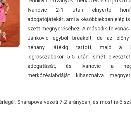
rendkívül látványos mérkőzés első játszm
Ivanovic 2-1 után elnyerte honfi
adogatójátékát, ami a későbbiekben elég is 
szett megnyeréséhez. A második felvonás 
Jankovic egyből breakelt, de az előny
néhány játékig tartott, majd a l
legrosszabbkor 5-5 után ismét elveszte
adogatását, és Ivanovic a negy
mérkőzéslabdáját kihasználva megnye
érlegét Sharapova vezeti 7-2 arányban, és most is ő sz