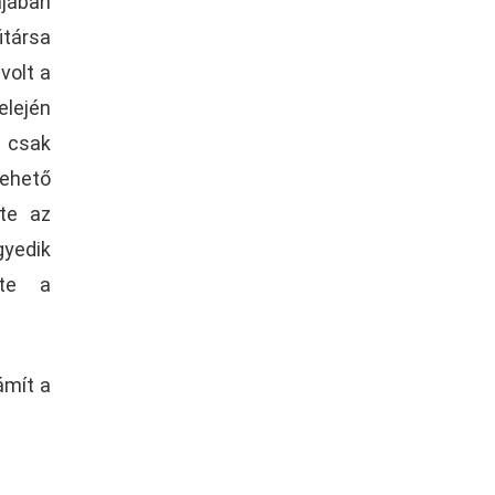
ájában
társa
volt a
elején
 csak
ehető
tte az
edik
rte a
ámít a