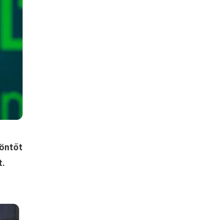
öntőt
t.