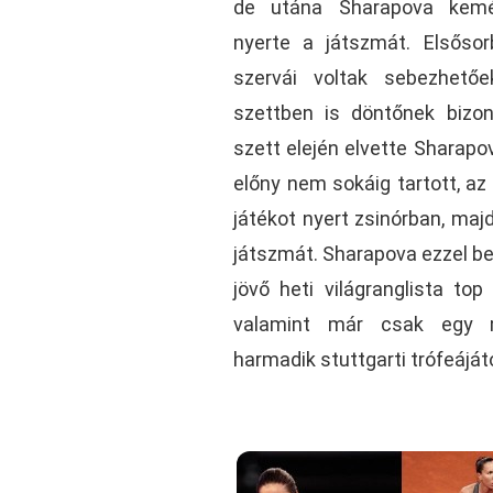
de utána Sharapova kemén
nyerte a játszmát. Elsőso
szervái voltak sebezhető
szettben is döntőnek bizon
szett elején elvette Sharapo
előny nem sokáig tartott, a
játékot nyert zsinórban, maj
játszmát. Sharapova ezzel be
jövő heti világranglista top
valamint már csak egy 
harmadik stuttgarti trófeájátó