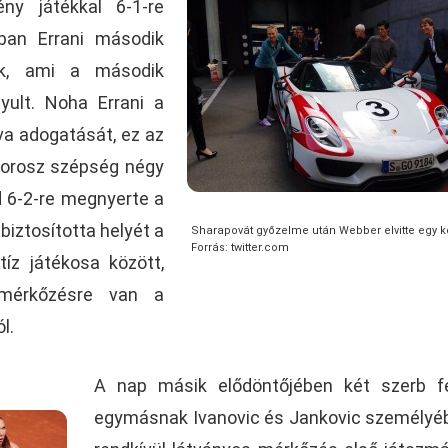
y játékkal 6-1-re
rban Errani második
ek, ami a második
yult. Noha Errani a
va adogatását, ez az
z orosz szépség négy
d 6-2-re megnyerte a
biztosította helyét a
Sharapovát győzelme után Webber elvitte egy k
Forrás: twitter.com
 tíz játékosa között,
mérkőzésre van a
l.
A nap másik elődöntőjében két szerb fe
egymásnak Ivanovic és Jankovic személyé