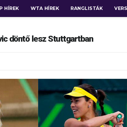
P HÍREK
WTA HÍREK
RANGLISTÁK
VER
ic döntő lesz Stuttgartban