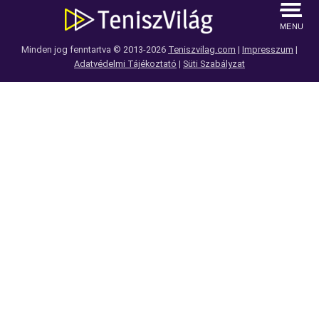
MENU
Minden jog fenntartva © 2013-2026
Teniszvilag.com
|
Impresszum
|
Adatvédelmi Tájékoztató
|
Süti Szabályzat