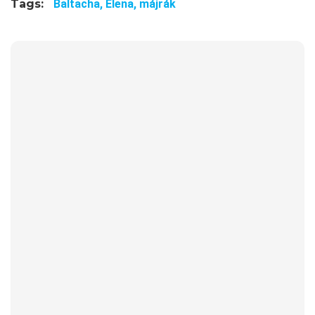
Tags:
Baltacha,
Elena,
májrák