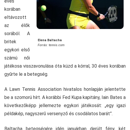
éves
korában
eltávozott
az élők
sorából. A
Elena Baltacha
britek
Forrás: tennis.com
egykori első
számú női
játékosa visszavonulása óta küzd a kórral, 30 éves korában
gyűrte le a betegség.
A Lawn Tennis Association hivatalos honlapján jelentette
be a szomorú hírt. A korábbi Fed Kupa kapitány, Iain Bates a
következőképp jellemezte egykori játékosát: „egy igazi
példakép, nagyszerű versenyző és csodálatos barát”.
Baltacha betegségére idén januárban derült fény, két