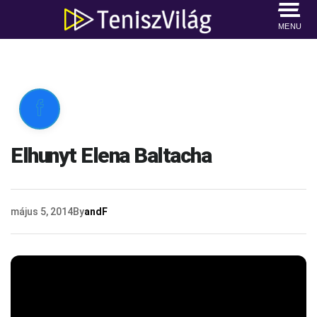
MENU

Elhunyt Elena Baltacha
május 5, 2014
By
andF