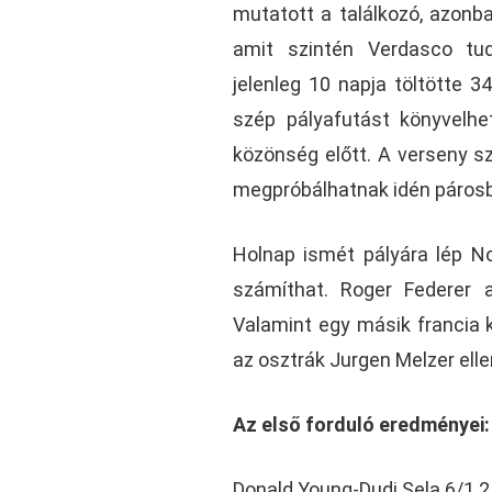
mutatott a találkozó, azonba
amit szintén Verdasco tud
jelenleg 10 napja töltötte 3
szép pályafutást könyvelhe
közönség előtt. A verseny s
megpróbálhatnak idén párosban
Holnap ismét pályára lép N
számíthat. Roger Federer 
Valamint egy másik francia k
az osztrák Jurgen Melzer elle
Az első forduló eredményei:
Donald Young-Dudi Sela 6/1 2