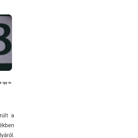
 így is
rült a
tékben
yáról.