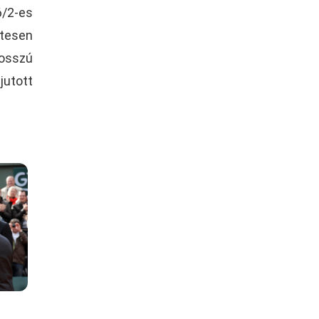
6/2-es
tesen
osszú
jutott