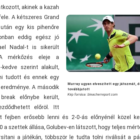
tkozott, akinek a kazah
fele. A kétszeres Grand
után egy kis pihenőre
zonban eddig egész jó
el Nadal-t is sikerült
 A mérkőzés eleje a
-kedve szerint alakult,
ni tudott és ennek egy
Murray ugyan elveszített egy játszmát, de
z eredménye. A második
továbbjutott
Kép forrása: bleacherreport.com
break előnybe került,
dődhetett előröl. Itt
t fejben erősebb lenni és 2-0-ás előnyénél közel ke
0 a szettek állása, Golubev-en látszott, hogy teljes mér
sítani a játékán, többször le tudta tolni riválisát a pál