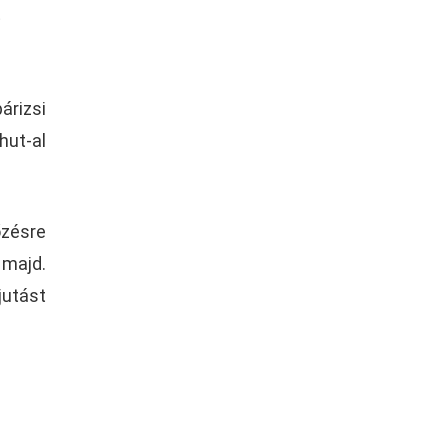
t
árizsi
hut-al
őzésre
 majd.
jutást