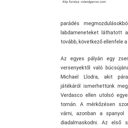
Kép forrása: rolandgarros.com
parádés megmozdulásokbó
labdameneteket láthatott a
tovább, következő ellenfele a
Az egyes pályán egy zsen
versenyektől való búcsúján
Michael Llodra, akit pára
játékáról ismerhettünk meg
Verdasco ellen utolsó egy
tornán. A mérkőzésen szor
várni, azonban a spanyol
diadalmaskodni. Az első 