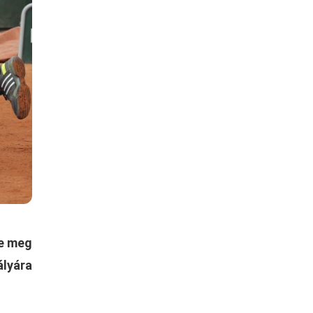
te meg
ályára