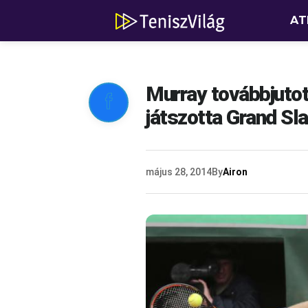
AT
Murray továbbjutot

játszotta Grand Sl
május 28, 2014
By
Airon