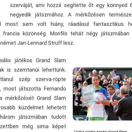
szerváját, ami hozzá segítette őt egy könnyed 
negyedik játszmához. A mérkőzésen természe
l most sem volt hiány, ráadásul fantasztikus h
 francia közönség. Monfils tehát négy játszmában 
 német Jan-Lennard Struff lesz.
iális játékos Grand Slam
ak is szemtanúi lehettünk.
tlanul szép szerva-röpte
, most játszotta Fernando
es mérkőzését Grand Slam
osabb küzdelmet lehetett
 három játszmában tudott
szettben még sima képet
Llodra utolsó egyéni Grand Slam