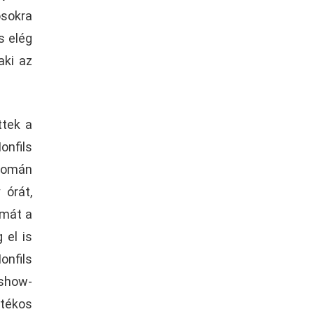
sokra
s elég
aki az
ttek a
onfils
 román
 órát,
zmát a
 el is
nfils
 show-
átékos