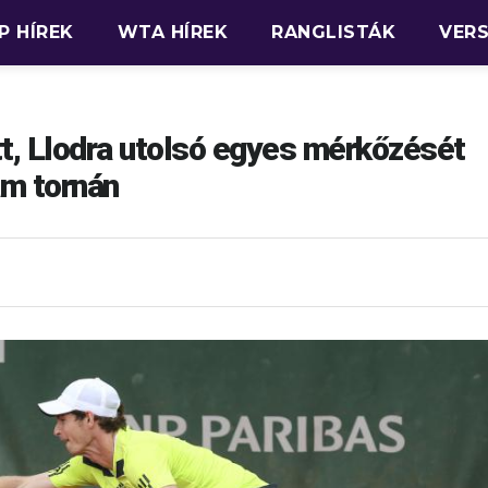
P HÍREK
WTA HÍREK
RANGLISTÁK
VER
t, Llodra utolsó egyes mérkőzését
am tornán