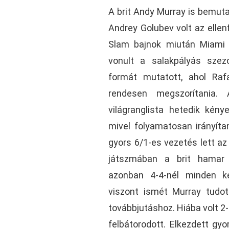
A brit Andy Murray is bemuta
Andrey Golubev volt az ellen
Slam bajnok miután Miami 
vonult a salakpályás sze
formát mutatott, ahol Rafa
rendesen megszorítania.
világranglista hetedik kénye
mivel folyamatosan irányíta
gyors 6/1-es vezetés lett a
játszmában a brit hamar 
azonban 4-4-nél minden kez
viszont ismét Murray tudot
továbbjutáshoz. Hiába volt 2-
felbátorodott. Elkezdett gyor