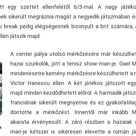
t egy szettet ellenfelétől 6/3-mal. A nagy játéko
ek sikerült megráznia magát a negyedik játszmában é
i break pedig elégségesnek bizonyult a brit számára, 
len játszik majd.
A center pálya utolsó mérkőzésére már készülhe
hazai szurkolók, jött a tenisz show-man-je. Gael M
mindenesetre kemény mérkőzésre készülhetett a
Victor Hanescu ellen. A két játékos játszott egy
majd minden kezdődhetett előröl. A harmadik játs
franciának sikerült megnyernie és ez gyakorlatilag
döntötte a mérkőzést. Innentől már inkább Mo
akarata érvényesült. A záró részben a hazaiak
k
man-je kétszer is sikeresen elevette a román j