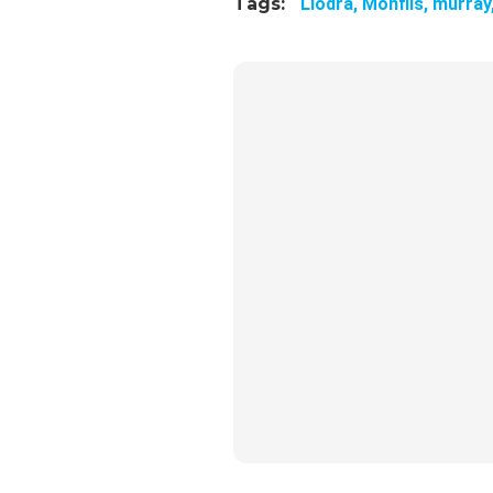
Tags:
Llodra,
Monfils,
murray