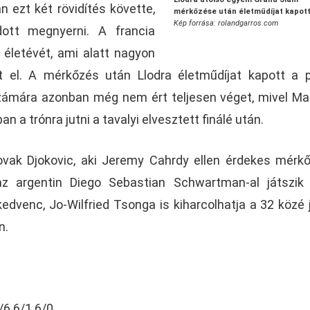
n ezt két rövidítés követte,
mérkőzése után életműdíjat kapot
Kép forrása: rolandgarros.com
ott megnyerni. A francia
4 életévét, ami alatt nagyon
t el. A mérkőzés után Llodra életműdíjat kapott a p
zámára azonban még nem ért teljesen véget, mivel Ma
 a trónra jutni a tavalyi elvesztett finálé után.
ovak Djokovic, aki Jeremy Cahrdy ellen érdekes mérk
az argentin Diego Sebastian Schwartman-al játszik
edvenc, Jo-Wilfried Tsonga is kiharcolhatja a 32 közé 
n.
/6 6/1 6/0