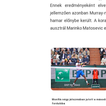
Ennek eredményeként elvet
jellemzően azonban Murray-n
hamar előnybe került. A kora
ausztrál Marinko Matosevic el
Monfils négy játszmában jutott a másodi
fordulóba