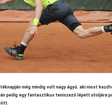
átéknapján még mindig volt nagy ágyú. aki most kezd
án pedig egy fantasztikus teniszező lépett utoljára p
őtt.