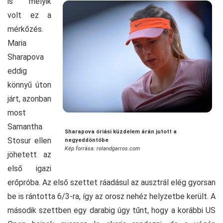
is melyik
volt ez a
mérkőzés.
Maria
Sharapova
eddig
könnyű úton
járt, azonban
most
Samantha
Sharapova óriási küzdelem árán jutott a
Stosur ellen
negyeddöntőbe
Kép forrása: rolandgarros.com
jöhetett az
első igazi
erőpróba. Az első szettet ráadásul az ausztrál elég gyorsan
be is rántotta 6/3-ra, így az orosz nehéz helyzetbe került. A
második szettben egy darabig úgy tűnt, hogy a korábbi US