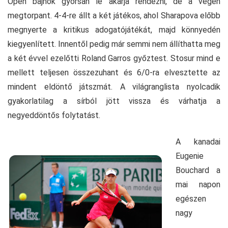
Open bajnok gyorsan le akarja rendezni, de a végén
megtorpant. 4-4-re állt a két játékos, ahol Sharapova előbb
megnyerte a kritikus adogatójátékát, majd könnyedén
kiegyenlített. Innentől pedig már semmi nem állíthatta meg
a két évvel ezelőtti Roland Garros győztest. Stosur mind e
mellett teljesen összezuhant és 6/0-ra elvesztette az
mindent eldöntő játszmát. A világranglista nyolcadik
gyakorlatilag a sírból jött vissza és várhatja a
negyeddöntős folytatást.
A kanadai
Eugenie
Bouchard a
mai napon
egészen
nagy