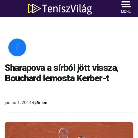
MENU

Sharapova a sírból jött vissza,
Bouchard lemosta Kerber-t
június 1, 2014
By
Airon