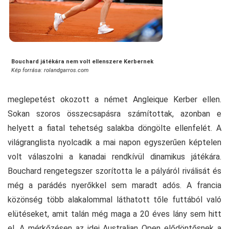
Bouchard játékára nem volt ellenszere Kerbernek
Kép forrása: rolandgarros.com
meglepetést okozott a német Angleique Kerber ellen.
Sokan szoros összecsapásra számítottak, azonban e
helyett a fiatal tehetség salakba döngölte ellenfelét. A
világranglista nyolcadik a mai napon egyszerűen képtelen
volt válaszolni a kanadai rendkívül dinamikus játékára.
Bouchard rengetegszer szorította le a pályáról riválisát és
még a parádés nyerőkkel sem maradt adós. A francia
közönség több alakalommal láthatott tőle futtából való
elütéseket, amit talán még maga a 20 éves lány sem hitt
el. A mérkőzésen az idei Australian Open elődöntősnek a