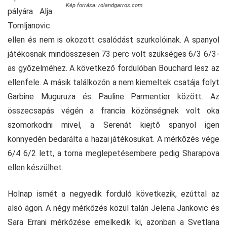
Kép forrása: rolandgarros.com
pályára Alja
Tomljanovic
ellen és nem is okozott csalódást szurkolóinak. A spanyol
játékosnak mindösszesen 73 perc volt szükséges 6/3 6/3-
as győzelméhez. A következő fordulóban Bouchard lesz az
ellenfele. A másik találkozón a nem kiemeltek csatája folyt
Garbine Muguruza és Pauline Parmentier között. Az
összecsapás végén a francia közönségnek volt oka
szomorkodni mivel, a Serenát kiejtő spanyol igen
könnyedén bedarálta a hazai játékosukat. A mérkőzés vége
6/4 6/2 lett, a torna meglepetésembere pedig Sharapova
ellen készülhet.
Holnap ismét a negyedik forduló következik, ezúttal az
alsó ágon. A négy mérkőzés közül talán Jelena Jankovic és
Sara Errani mérkőzése emelkedik ki, azonban a Svetlana