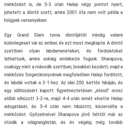
mérkőzést is, de 5-3 után Halep négy pontot nyert,
jöhetett a döntő szett, amire 2001 óta nem volt példa a
hölgyek versenyében.
Egy Grand Slam torna döntőjétől mindig valami
különlegeset vár az ember, és ezt most megkapta. A döntő
szettben olyan labdameneteket, és fordulatokat
láthattunk, amire sokáig emlékezni fogunk. Sharapova,
csakúgy mint a második szettben, breakkel kezdett, majd a
mérkőzés forgatókönyvének megfelelőlen Halep fordított,
és labdái voltak a 3-1-hez. Az idei 200. kettős hibáján, és
egy időhúzásért kapott figyelmeztetésen „áteső” orosz
előbb elhúzott 3-2-re, majd 4-4 után ismét elvette Halep
adogatását, és 5-4 után nem hibázott, kiszerválta a
mérkőzést. Győzelmével Sharapova jövő héttől már az
ötödik a világranglistán, és év végéig még tovább