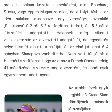
orosz hasonlóan kezdte a mérkőzést, mint Bouchard,
Stosur, vagy éppen Muguruza ellen, de a folytatásban az
idén salakon mindössze egy vereséget számláló
„Salakpova” 0-2-ről 5-2-re fordítani tudott, és 5-3-nál a
játszmáért adogatott. Halepnek még sikerült
visszaszereznie az elvesztett adogatását, de egyenlítés
helyett ismét elbukta a sajátját, és az első játszmát 6-4
arányban Sharapova zsebelte be. Nem volt túl jó hír a
Halepért szorítóknak, hogy az orosz a French Openen eddig
41 mérkőzésen szerezte meg a vezetést, és abból csak
egyszer nem tudott nyerni.
Az utóbbi évek egyik
legjobb női Grand Slam
döntőjének második
játszmájában