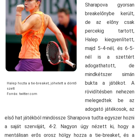
Sharapova gyorsan
breakelőnybe került,
de az előny csak
percekig tartott,
Halep kiegyenlített,
majd 5-4-nél, és 6-5-
nél is a szettért
adogathatott, de
mindkétszer simán
bukta a játékot. A
Halep hozta a tie-breaket, jöhetett a döntő
szett
rövidítésben nehezen
Forrás: twitter.com
melegedtek be az
adogató játékosok, az
első hat játékból mindössze Sharapova tudta egyszer hozni
a saját szerváját, 4-2. Nagyon úgy nézett ki, hogy a
mentálisan erős orosz hölgy hozza a tie-breaket, és a