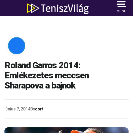
MENU

Roland Garros 2014:
Emlékezetes meccsen
Sharapova a bajnok
június 7, 2014
By
cort