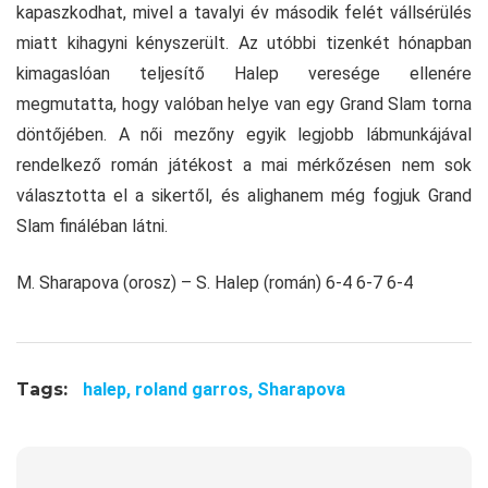
kapaszkodhat, mivel a tavalyi év második felét vállsérülés
miatt kihagyni kényszerült. Az utóbbi tizenkét hónapban
kimagaslóan teljesítő Halep veresége ellenére
megmutatta, hogy valóban helye van egy Grand Slam torna
döntőjében. A női mezőny egyik legjobb lábmunkájával
rendelkező román játékost a mai mérkőzésen nem sok
választotta el a sikertől, és alighanem még fogjuk Grand
Slam fináléban látni.
M. Sharapova (orosz) – S. Halep (román) 6-4 6-7 6-4
Tags:
halep,
roland garros,
Sharapova