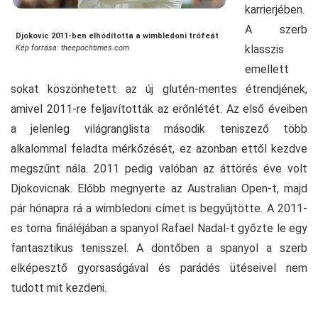
karrierjében.
A szerb
Djokovic 2011-ben elhódította a wimbledoni trófeát
klasszis
Kép forrása: theepochtimes.com
emellett
sokat köszönhetett az új glutén-mentes étrendjének,
amivel 2011-re feljavították az erőnlétét. Az első éveiben
a jelenleg világranglista második teniszező több
alkalommal feladta mérkőzését, ez azonban ettől kezdve
megszűnt nála. 2011 pedig valóban az áttörés éve volt
Djokovicnak. Előbb megnyerte az Australian Open-t, majd
pár hónapra rá a wimbledoni címet is begyűjtötte. A 2011-
es torna fináléjában a spanyol Rafael Nadal-t győzte le egy
fantasztikus tenisszel. A döntőben a spanyol a szerb
elképesztő gyorsaságával és parádés ütéseivel nem
tudott mit kezdeni.