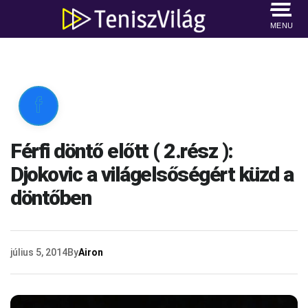
MENU

Férfi döntő előtt ( 2.rész ):
Djokovic a világelsőségért küzd a
döntőben
július 5, 2014
By
Airon