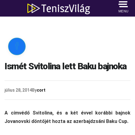
MENU

Ismét Svitolina lett Baku bajnoka
július 28, 2014
By
cort
A címvédő Svitolina, és a két évvel korábbi bajnok
Jovanovski döntőjét hozta az azerbajdzsáni Baku Cup.