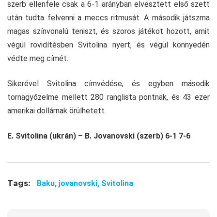
szerb ellenfele csak a 6-1 arányban elvesztett első szett
után tudta felvenni a meccs ritmusát. A második játszma
magas színvonalú teniszt, és szoros játékot hozott, amit
végül rövidítésben Svitolina nyert, és végül könnyedén
védte meg címét.
Sikerével Svitolina címvédése, és egyben második
tornagyőzelme mellett 280 ranglista pontnak, és 43 ezer
amerikai dollárnak örülhetett.
E. Svitolina (ukrán) – B. Jovanovski (szerb) 6-1 7-6
Tags:
Baku,
jovanovski,
Svitolina