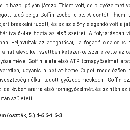
e, a hazai pályán játszó Thiem volt, de a győzelmet v
gött tudó belga Goffin zsebelte be. A döntőt Thiem 
járt breakelni tudott, és ez az előny elegendő volt a j
árítva 6-4-re hozta az első szettet. A folytatásban v
bban. Feljavultak az adogatásai, a fogadó oldalon is 
a hátralévő két szettben kétszer-kétszer elvette az o
győzelmével Goffin élete első ATP tornagyőzelmét arat
 veretlen, ugyanis a bet-at-home Cupot megelőzően
aveszteség nélkül tudott győzedelmeskedni. Goffin ez
z idei évben aratta első tornagyőzelmét, és szintén az 
után született.
em (oszták, 5.) 4-6 6-1 6-3