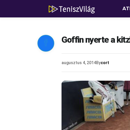
AT
Goffin nyerte a kitz

augusztus 4, 2014
By
cort