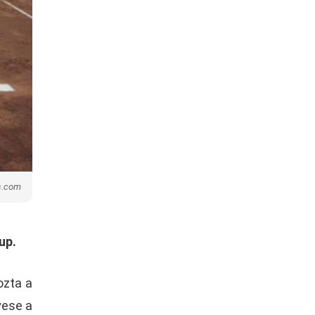
s.com
up.
ozta a
yese a