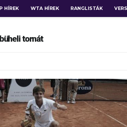
P HÍREK
WTA HÍREK
RANGLISTÁK
VER
büheli tornát