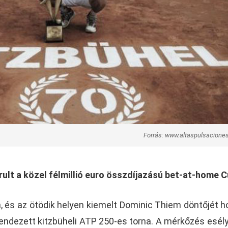
Forrás: www.altaspulsacione
ult a közel félmillió euro összdíjazású bet-at-home C
, és az ötödik helyen kiemelt Dominic Thiem döntőjét h
ndezett kitzbüheli ATP 250-es torna. A mérkőzés esél