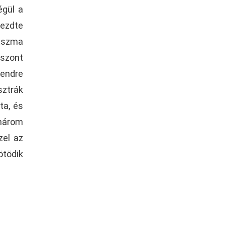
égül a
kezdte
átszma
iszont
rendre
sztrák
ta, és
 három
zel az
ötödik