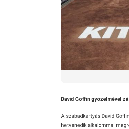
David Goffin győzelmével zár
A szabadkártyás David Goffin
hetvenedik alkalommal megre