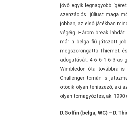
jövő egyik legnagyobb ígéret
szenzációs júliust maga mö
jobban, az első játékban mind
végéig. Három break labdát h
már a belga fiú játszott jo
megszorongatta Thiemet, és 
adogatását. 4-6 6-1 6-3-as 
Wimbledon óta továbbra is
Challenger tornán is játszm
ötödik olyan teniszező, aki a
olyan tornagyőztes, aki 1990 
D.Goffin (belga, WC) – D. Thi