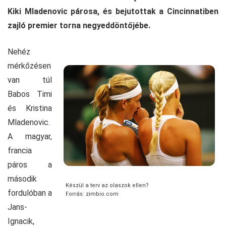
Kiki Mladenovic párosa, és bejutottak a Cincinnatiben
zajló premier torna negyeddöntőjébe.
Nehéz
mérkőzésen
van túl
Babos Timi
és Kristina
Mladenovic.
A magyar,
francia
páros a
második
Készül a terv az olaszok ellen?
fordulóban a
Forrás: zimbio.com
Jans-
Ignacik,