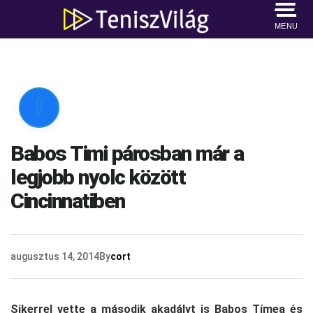
MENU

Babos Timi párosban már a
legjobb nyolc között
Cincinnatiben
augusztus 14, 2014
By
cort
Sikerrel vette a második akadályt is Babos Tímea és