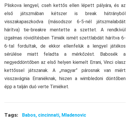
Pliskova lengyel, cseh kettős ellen lépett pályára, és az
első játszmában kétszer is break hátrányból
visszakapaszkodva (másodszor 6-5-nél játszmalabdát
hárítva) tie-breakre mentette a szettet. A rendkívül
izgalmas rövidítésben Timiék ismét szettlabdát hárítva 6-
6-tal fordultak, de ekkor ellenfelük a lengyel játékos
sérülése miatt feladta a mérkőzést. Babosék a
negyeddöntőben az első helyen kiemelt Errani, Vinci olasz
kettőssel játszanak. A „magyar” párosnak van miért
visszavágnia Erraniéknak, hiszen a wimbledoni döntőben
épp a talján duó verte Timiéket.
Tags:
Babos,
cincinnati,
Mladenovic