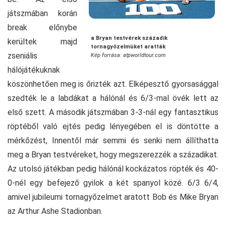
játszmában korán
break előnybe
a Bryan testvérek századik
kerültek majd
tornagyőzelmüket aratták
zseniális
Kép forrása: atpworldtour.com
hálójátékuknak
köszönhetően meg is őrizték azt. Elképesztő gyorsasággal
szedték le a labdákat a hálónál és 6/3-mal övék lett az
első szett. A második játszmában 3-3-nál egy fantasztikus
röptéből való ejtés pedig lényegében el is döntötte a
mérkőzést, Innentől már semmi és senki nem állíthatta
meg a Bryan testvéreket, hogy megszerezzék a századikat.
Az utolsó játékban pedig hálónál kockázatos röpték és 40-
0-nél egy befejező gyilok a két spanyol közé. 6/3 6/4,
amivel jubileumi tornagyőzelmet aratott Bob és Mike Bryan
az Arthur Ashe Stadionban.