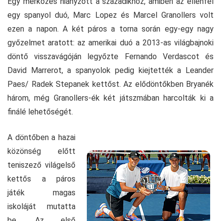
Egy mérkőzés hiányzott a századikhoz, amiben az ellenfél
egy spanyol duó, Marc Lopez és Marcel Granollers volt
ezen a napon. A két páros a torna során egy-egy nagy
győzelmet aratott: az amerikai duó a 2013-as világbajnoki
döntő visszavágóján legyőzte Fernando Verdascot és
David Marrerot, a spanyolok pedig kiejtették a Leander
Paes/ Radek Stepanek kettőst. Az elődöntőkben Bryanék
három, még Granollers-ék két játszmában harcolták ki a
finálé lehetőségét.
A döntőben a hazai
közönség előtt
teniszező világelső
kettős a páros
játék magas
iskoláját mutatta
be. Az első