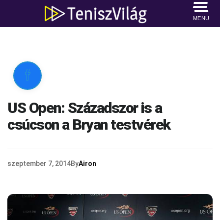
MENU

US Open: Századszor is a
csúcson a Bryan testvérek
szeptember 7, 2014
By
Airon